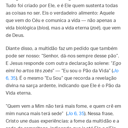
Tudo foi criado por Ele, e é Ele quem sustenta todas
as coisas no ser. Eis o verdadeiro alimento: Aquele
que vem do Céu e comunica a vida — não apenas a
vida biológica (
bios
), mas a vida eterna (
zoé
), que vem
de Deus.
Diante disso, a multidão faz um pedido que também
pode ser nosso: “Senhor, dá-nos sempre desse pão”.
E Jesus responde com outra declaração solene: “
Ego
eimi ho artos tēs zoēs
” — “Eu sou o Pão da Vida” (
Jo
6, 35
). É o mesmo “Eu Sou” que recorda a revelação
divina na sarça ardente, indicando que Ele é o Pão da
Vida eterna.
“Quem vem a Mim não terá mais fome, e quem crê em
mim nunca mais terá sede” (
Jo
6, 35
). Nessa frase,
Cristo une duas experiências: a fome da multidão e a