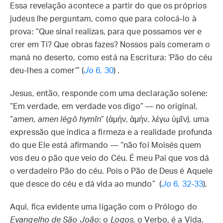
Essa revelação acontece a partir do que os próprios
judeus lhe perguntam, como que para colocá-lo à
prova: “Que sinal realizas, para que possamos ver e
crer em Ti? Que obras fazes? Nossos pais comeram o
maná no deserto, como está na Escritura: ‘Pão do céu
deu-lhes a comer’” (
Jo
6, 30
) .
Jesus, então, responde com uma declaração solene:
“Em verdade, em verdade vos digo” — no original,
“
amen, amen légô hymîn
” (ἀμήν, ἀμήν, λέγω ὑμῖν), uma
expressão que indica a firmeza e a realidade profunda
do que Ele está afirmando — “não foi Moisés quem
vos deu o pão que veio do Céu. É meu Pai que vos dá
o verdadeiro Pão do céu. Pois o Pão de Deus é Aquele
que desce do céu e dá vida ao mundo” (
Jo
6, 32-33
).
Aqui, fica evidente uma ligação com o Prólogo do
Evangelho de São João
: o
Logos
, o Verbo, é a Vida.