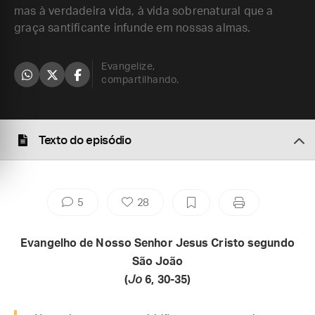
mas à verdadeira vida, à vida sobrenatural que a
graça santificante infunde em nossas almas.
Evangelize,
compartilhando.
Texto do episódio
5
28
Evangelho de Nosso Senhor Jesus Cristo segundo
São João
(
Jo
6, 30-35)