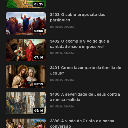
05:25
3403. O sábio propósito das
parábolas
HOMILIA DIÁRIA
05:05
3402. O exemplo vivo de que a
santidade não é impossível
HOMILIA DIÁRIA
07:16
3401. Como fazer parte da família de
Jesus?
HOMILIA DIÁRIA
05:19
3400. A severidade de Jesus contra
a nossa malícia
HOMILIA DIÁRIA
05:16
3399. A vinda de Cristo e a nossa
conversão