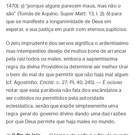
1470); γ) “porque alguns parecem maus, mas não o
são” (Tomás de Aquino, S
uper Matt
. 13, l. 2); δ) para
que se manifeste a longanimidade de Deus em
esperar, e sua justiça em punir com eternos suplícios.
O zelo imprudente dos servos significa o ardentíssimo
mas intempestivo desejo de muitos bons de arrancar
pela raiz todos os males, embora a sapientíssima
regra da divina Providência determine ser melhor tirar
o bem do mal do que permitir que não haja mal algum
(cf. Agostinho,
Enchir
. c. 27: PL 40, 245). — É ocioso
notar que essa parábola não fala dos escândalos a
ser coibidos ou permitidos pela autoridade
eclesiástica, senão que expõe simplesmente uma
regra
geral
do governo divino dando
uma
das razões
por que Deus permite que haja males no mundo.