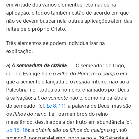
em virtude dos vários elementos retomados na
aplicação, e todos também estão de acordo em que
não se devem buscar nela outras aplicações além das
feitas pelo próprio Cristo.
Três elementos se podem individualizar na
explicação:
a
)
A semeadura da cizânia
. — O semeador de trigo,
i.e., do Evangelho
é o Filho do Homem
;
o campo
em
que a semente é lançada
é o mundo
inteiro, não só a
Palestina, i.e., todos os homens, chamados por Deus
à salvação;
a boa semente
não é, como na parábola
do semeador (cf.
Lc
8, 11
), a palavra de Deus, mas
são
os filhos do reino
, i.e., os membros do reino
messiânico, destinados a dar fruto em abundância (cf.
Jo
15, 16
);
a cizânia
são os filhos do maligno
(gr. τοῦ
πονηροῦ: por paralelismo; porque no v. 39 Satanás é