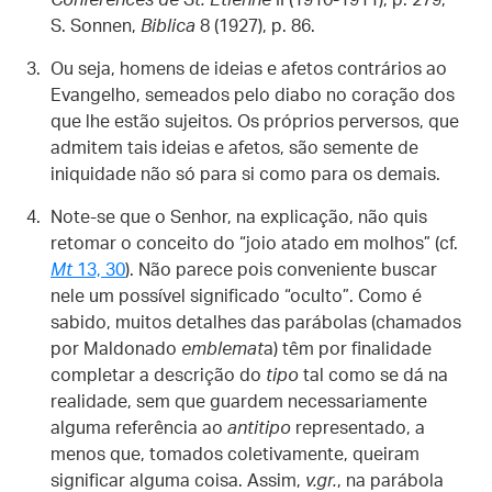
Conferences de St. Etienne
II (1910-1911), p. 279;
S. Sonnen,
Biblica
8 (1927), p. 86.
Ou seja, homens de ideias e afetos contrários ao
Evangelho, semeados pelo diabo no coração dos
que lhe estão sujeitos. Os próprios perversos, que
admitem tais ideias e afetos, são semente de
iniquidade não só para si como para os demais.
Note-se que o Senhor, na explicação, não quis
retomar o conceito do “joio atado em molhos” (cf.
Mt
13, 30
). Não parece pois conveniente buscar
nele um possível significado “oculto”. Como é
sabido, muitos detalhes das parábolas (chamados
por Maldonado
emblemat
a) têm por finalidade
completar a descrição do
tipo
tal como se dá na
realidade, sem que guardem necessariamente
alguma referência ao
antitipo
representado, a
menos que, tomados coletivamente, queiram
significar alguma coisa. Assim,
v.gr.
, na parábola