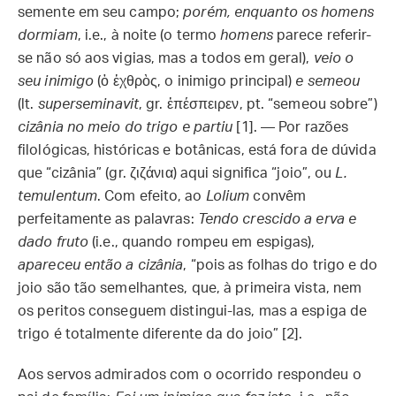
semente em seu campo;
porém, enquanto os homens
dormiam
, i.e., à noite (o termo
homens
parece referir-
se não só aos vigias, mas a todos em geral),
veio o
seu inimigo
(ὁ ἐχθρὸς, o inimigo principal)
e semeou
(lt.
superseminavit
, gr. ἐπέσπειρεν, pt. “semeou sobre”)
cizânia
no meio do trigo e partiu
[1]. — Por razões
filológicas, históricas e botânicas, está fora de dúvida
que “cizânia” (gr. ζιζάνια) aqui significa “joio”, ou
L.
temulentum
. Com efeito, ao
Lolium
convêm
perfeitamente as palavras:
Tendo crescido a erva e
dado fruto
(i.e., quando rompeu em espigas),
apareceu então a cizânia
, “pois as folhas do trigo e do
joio são tão semelhantes, que, à primeira vista, nem
os peritos conseguem distingui-las, mas a espiga de
trigo é totalmente diferente da do joio” [2].
Aos servos admirados com o ocorrido respondeu o