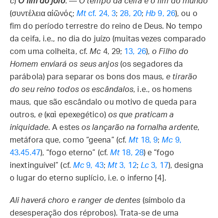
c
)
O fim do joio
. —
O tempo da ceifa é o fim do mundo
(συντέλεια αἰῶνός;
Mt
cf. 24, 3
;
28, 20
;
Hb
9, 26
), ou o
fim do período terrestre do reino de Deus. No tempo
da ceifa, i.e., no dia do juízo (muitas vezes comparado
com uma colheita, cf.
Mc
4, 29;
13, 26
),
o Filho do
Homem enviará os seus anjos
(os segadores da
parábola) para separar os bons dos maus,
e tirarão
do seu reino todos os escândalos
, i.e., os homens
maus, que são escândalo ou motivo de queda para
outros,
e
(καὶ epexegético)
os que praticam a
iniquidade
. A estes
os lançarão na fornalha ardente
,
metáfora que, como “geena” (cf.
Mt
18, 9
;
Mc
9,
43.45.47
), “fogo eterno” (cf.
Mt
18, 28
) e “fogo
inextinguível” (cf.
Mc
9, 43
;
Mt
3, 12
;
Lc
3, 17
), designa
o lugar do eterno suplício, i.e. o inferno [4].
Ali haverá choro e ranger de dentes
(símbolo da
desesperação dos réprobos). Trata-se de uma