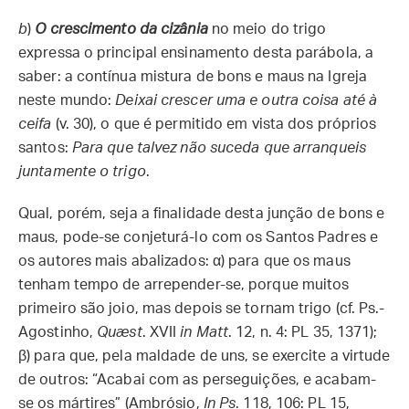
b
)
O crescimento da cizânia
no meio do trigo
expressa o principal ensinamento desta parábola, a
saber: a contínua mistura de bons e maus na Igreja
neste mundo:
Deixai crescer uma e outra coisa até à
ceifa
(v. 30), o que é permitido em vista dos próprios
santos:
Para que talvez não suceda que arranqueis
juntamente o trigo
.
Qual, porém, seja a finalidade desta junção de bons e
maus, pode-se conjeturá-lo com os Santos Padres e
os autores mais abalizados: α) para que os maus
tenham tempo de arrepender-se, porque muitos
primeiro são joio, mas depois se tornam trigo (cf. Ps.-
Agostinho,
Quæst
. XVII
in Matt
. 12, n. 4: PL 35, 1371);
β) para que, pela maldade de uns, se exercite a virtude
de outros: “Acabai com as perseguições, e acabam-
se os mártires” (Ambrósio,
In Ps
. 118, 106: PL 15,