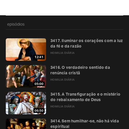
episódios
3417. Iluminar os corações com a luz
da fé e da razão
HOMILIA DIÁRIA
12:41
3416. O verdadeiro sentido da
renúncia cristã
HOMILIA DIÁRIA
05:00
3415. A Transfiguração e o mistério
do rebaixamento de Deus
HOMILIA DIÁRIA
06:50
3414. Sem humilhar-se, não há vida
espiritual