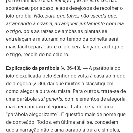
pai de família:
Foi um inimigo que fez isto
, i.e., não
aconteceu por acaso, e aos desejosos de recolher o
joio proibiu:
Não, para que talvez não suceda que,
arrancando a cizânia, arranqueis juntamente com ela
o trigo,
pois as raízes de ambas as plantas se
entrelaçam e misturam; no tempo da colheita será
mais fácil separá-las, e o joio será lançado ao fogo e
o trigo, recolhido no celeiro.
Explicação da parábola
(v. 36-43)
.
— A parábola do
joio é explicada pelo Senhor de volta à casa ao modo
de alegoria (v. 36), daí que muitos a classifiquem
como alegoria pura ou mista. Para outros, trata-se de
uma parábola
sui generis
, com elementos de alegoria,
mas nem por isso alegórica. Tratar-se-ia de uma
“parábola alegorizante”. É questão mais de nome que
de conteúdo. Todos, em última análise, concedem
que a narração não é uma parábola pura e simples,