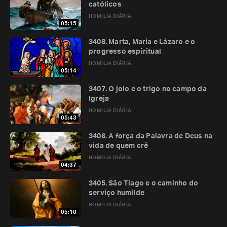
católicos
HOMILIA DIÁRIA
05:15
3408. Marta, Maria e Lázaro e o
progresso espiritual
HOMILIA DIÁRIA
05:14
3407. O joio e o trigo no campo da
Igreja
HOMILIA DIÁRIA
05:43
3406. A força da Palavra de Deus na
vida de quem crê
HOMILIA DIÁRIA
04:37
3405. São Tiago e o caminho do
serviço humilde
HOMILIA DIÁRIA
05:10