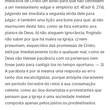
imediatos de Cristo um aviso para que não cedessem
a um messianismo vulgar e simplório (cf.
4Esdr
6, 27s),
julgando ser imediata a segunda vinda dele para
julgar; é também uma lição aos bons para que:
a
) não
murmurem deste fato, como se fora estranho aos
planos de Deus,
b
) não aleguem ignorância, fingindo
não saber por que há males na Igreja,
c)
nem
presumam, esquecidos das promessas de Cristo,
extirpar imediatamente todo e qualquer mal, como se
Deus não tivesse paciência com os perversos nem
fosse justo para castigá-los no tempo oportuno. — 2)
A parábola é por si mesma uma resposta ao erro
tanto dos escatoligistas, porque antepõe claramente
um período
terrestre
do reino à sua consumação
celeste, como ao dos donatistas e protestantes que
pensam que a Igreja é uma sociedade invisível
composta apenas pelos justos ou predestinados.