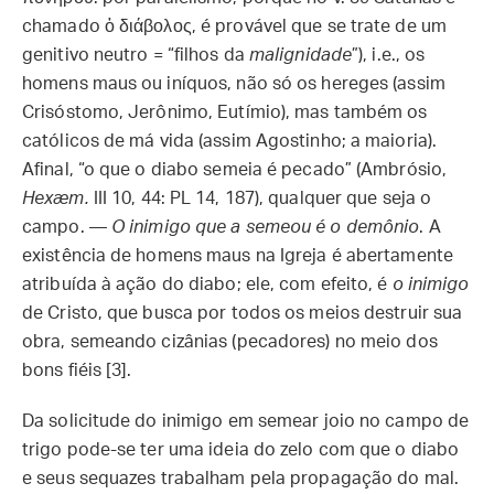
chamado ὁ διάβολος, é provável que se trate de um
genitivo neutro = “filhos da
malignidade
”), i.e., os
homens maus ou iníquos, não só os hereges (assim
Crisóstomo, Jerônimo, Eutímio), mas também os
católicos de má vida (assim Agostinho; a maioria).
Afinal, “o que o diabo semeia é pecado” (Ambrósio,
Hexæm.
III 10, 44: PL 14, 187), qualquer que seja o
campo. —
O inimigo que a semeou é o demônio
. A
existência de homens maus na Igreja é abertamente
atribuída à ação do diabo; ele, com efeito, é
o inimigo
de Cristo, que busca por todos os meios destruir sua
obra, semeando cizânias (pecadores) no meio dos
bons fiéis [3].
Da solicitude do inimigo em semear joio no campo de
trigo pode-se ter uma ideia do zelo com que o diabo
e seus sequazes trabalham pela propagação do mal.