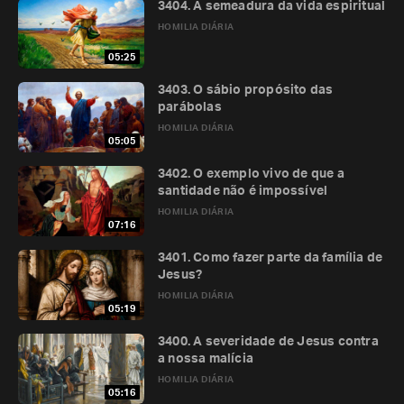
3404. A semeadura da vida espiritual
HOMILIA DIÁRIA
05:25
3403. O sábio propósito das
parábolas
HOMILIA DIÁRIA
05:05
3402. O exemplo vivo de que a
santidade não é impossível
HOMILIA DIÁRIA
07:16
3401. Como fazer parte da família de
Jesus?
HOMILIA DIÁRIA
05:19
3400. A severidade de Jesus contra
a nossa malícia
HOMILIA DIÁRIA
05:16