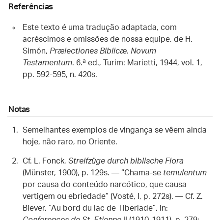
Referências
Este texto é uma tradução adaptada, com
acréscimos e omissões de nossa equipe, de H.
Simón,
Prælectiones Biblicæ. Novum
Testamentum
. 6.ª ed., Turim: Marietti, 1944, vol. 1,
pp. 592-595, n. 420s.
Notas
Semelhantes exemplos de vingança se vêem ainda
hoje, não raro, no Oriente.
Cf. L. Fonck,
Streifzüge durch biblische Flora
(Münster, 1900), p. 129s. — “Chama-se
temulentum
por causa do conteúdo narcótico, que causa
vertigem ou ebriedade” (Vosté, I, p. 272s). — Cf. Z.
Biever, “Au bord du lac de Tiberiade”, in: