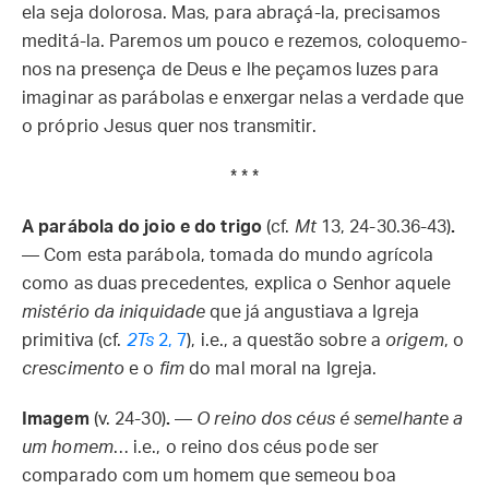
ela seja dolorosa. Mas, para abraçá-la, precisamos
meditá-la. Paremos um pouco e rezemos, coloquemo-
nos na presença de Deus e lhe peçamos luzes para
imaginar as parábolas e enxergar nelas a verdade que
o próprio Jesus quer nos transmitir.
* * *
A parábola do joio e do trigo
(cf.
Mt
13, 24-30.36-43)
.
— Com esta parábola, tomada do mundo agrícola
como as duas precedentes, explica o Senhor aquele
mistério da iniquidade
que já angustiava a Igreja
primitiva (cf.
2Ts
2, 7
), i.e., a questão sobre a
origem
, o
crescimento
e o
fim
do mal moral na Igreja.
Imagem
(v. 24-30)
.
—
O reino dos céus é semelhante a
um homem
… i.e., o reino dos céus pode ser
comparado com um homem que semeou boa