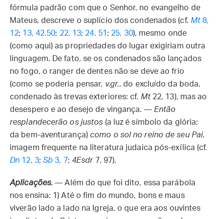
fórmula padrão com que o Senhor, no evangelho de
Mateus, descreve o suplício dos condenados (cf.
Mt
8,
12
;
13, 42.50
;
22, 13
;
24, 51
;
25, 30
), mesmo onde
(como aqui) as propriedades do lugar exigiriam outra
linguagem. De fato, se os condenados são lançados
no fogo, o ranger de dentes não se deve ao frio
(como se poderia pensar,
v.gr.
, do excluído da boda,
condenado às trevas exteriores: cf.
Mt
22, 13), mas ao
desespero e ao desejo de vingança. —
Então
resplandecerão os justos
(a luz é símbolo da glória;
da bem-aventurança)
como o sol no reino de seu Pai
,
imagem frequente na literatura judaica pós-exílica (cf.
Dn
12, 3
;
Sb
3, 7
;
4Esdr
7, 97).
Aplicações
.
— Além do que foi dito, essa parábola
nos ensina: 1) Até o fim do mundo, bons e maus
viverão lado a lado na Igreja, o que era aos ouvintes