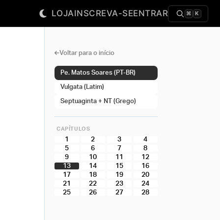
LOJA
INSCREVA-SE
ENTRAR
⌘
K
Voltar para o início
Pe. Matos Soares (PT-BR)
Vulgata (Latim)
Septuaginta + NT (Grego)
CAPÍTULOS
1
2
3
4
5
6
7
8
9
10
11
12
13
14
15
16
17
18
19
20
21
22
23
24
25
26
27
28