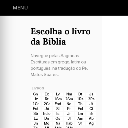
MENU
Escolha o livro
da Bíblia
Navegue pelas Sagradas
Escrituras em grego, latim ou
português, na tradução do Pe.
Matos Soares.
LIVROS
Gn
Ex
Lv
Nm
Dt
Js
Jz
Rt
1Sm
2Sm
1Rs
2Rs
1Cr
2Cr
Esd
Ne
Tb
Jt
Est
Jó
Sl
Pr
Ecl
Ct
Sb
Eclo
Is
Jr
Lm
Br
Ez
Dn
Os
Jl
Am
Ab
Jn
Mq
Na
Hab
Sf
Ag