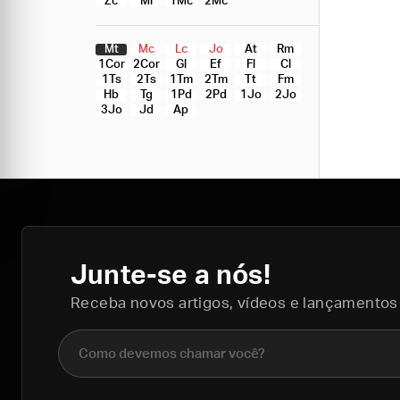
Zc
Ml
1Mc
2Mc
Mt
Mc
Lc
Jo
At
Rm
1Cor
2Cor
Gl
Ef
Fl
Cl
1Ts
2Ts
1Tm
2Tm
Tt
Fm
Hb
Tg
1Pd
2Pd
1Jo
2Jo
3Jo
Jd
Ap
Junte-se a nós!
Receba novos artigos, vídeos e lançamentos
Nome completo