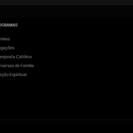
OGRAMAS
ilias
egações
esposta Católica
versas de Família
eção Espiritual