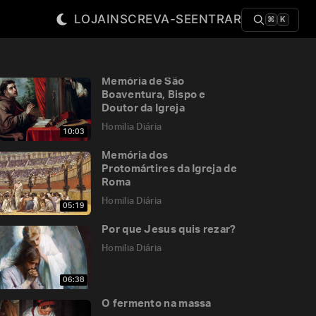
LOJA
INSCREVA-SE
ENTRAR
⌘
K
Memória de São
Boaventura, Bispo e
Doutor da Igreja
Homilia Diária
10:03
Memória dos
Protomártires da Igreja de
Roma
Homilia Diária
05:19
Por que Jesus quis rezar?
Homilia Diária
06:38
O fermento na massa