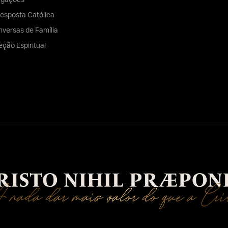
egações
esposta Católica
versas de Família
eção Espiritual