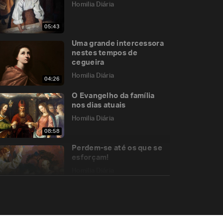
Homilia Diária
05:43
Uma grande intercessora
nestes tempos de
cegueira
Homilia Diária
04:26
O Evangelho da família
nos dias atuais
Homilia Diária
08:58
Perdem-se até os que se
esforçam!
Homilia Diária
06:03
A terceira aparição do
Ressuscitado