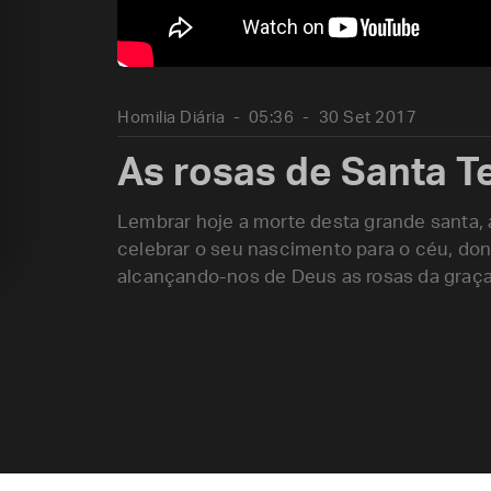
Homilia Diária
05:36
30 Set 2017
As rosas de Santa T
Lembrar hoje a morte desta grande santa,
celebrar o seu nascimento para o céu, don
alcançando-nos de Deus as rosas da graça