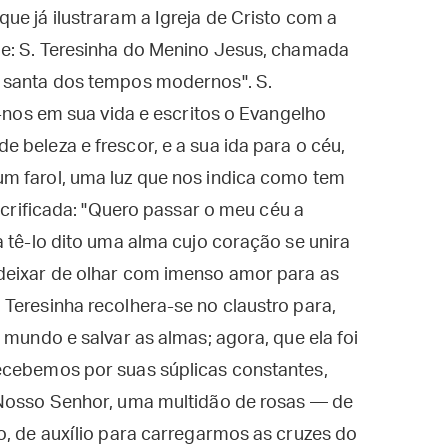
ue já ilustraram a Igreja de Cristo com a
de: S. Teresinha do Menino Jesus, chamada
r santa dos tempos modernos". S.
u-nos em sua vida e escritos o Evangelho
 beleza e frescor, e a sua ida para o céu,
m farol, uma luz que nos indica como tem
sacrificada: "Quero passar o meu céu a
a tê-lo dito uma alma cujo coração se unira
deixar de olhar com imenso amor para as
Teresinha recolhera-se no claustro para,
 mundo e salvar as almas; agora, que ela foi
ecebemos por suas súplicas constantes,
 Nosso Senhor, uma multidão de rosas — de
o, de auxílio para carregarmos as cruzes do