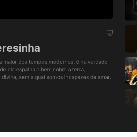
eresinha
 a maior dos tempos modernos, é na verdade
de ela espalha o bem sobre a terra,
 divina, sem a qual somos incapazes de amar.