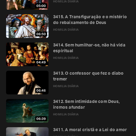
HOMILIA DIÁRIA
05:00
3415. A Transfiguração e o mistério
do rebaixamento de Deus
HOMILIA DIÁRIA
06:50
3414. Sem humilhar-se, não há vida
espiritual
HOMILIA DIÁRIA
04:49
3413. O confessor que fez o diabo
tremer
HOMILIA DIÁRIA
06:46
3412. Sem intimidade com Deus,
iremos afundar
HOMILIA DIÁRIA
06:39
3411. A moral cristã e a Lei do amor