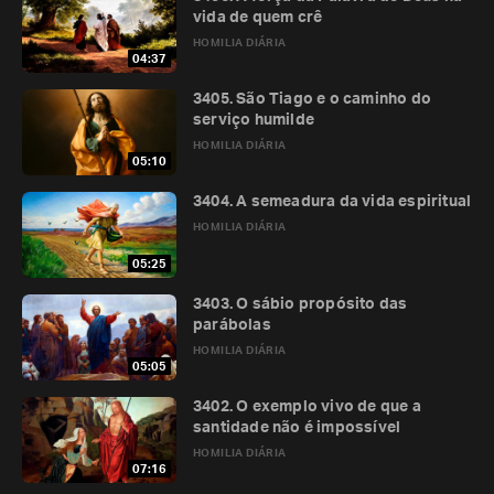
vida de quem crê
HOMILIA DIÁRIA
04:37
3405. São Tiago e o caminho do
serviço humilde
HOMILIA DIÁRIA
05:10
3404. A semeadura da vida espiritual
HOMILIA DIÁRIA
05:25
3403. O sábio propósito das
parábolas
HOMILIA DIÁRIA
05:05
3402. O exemplo vivo de que a
santidade não é impossível
HOMILIA DIÁRIA
07:16