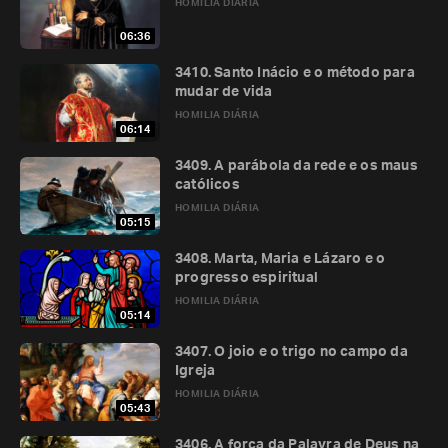
HOMILIA DIÁRIA
06:36
3410. Santo Inácio e o método para
mudar de vida
HOMILIA DIÁRIA
06:14
3409. A parábola da rede e os maus
católicos
HOMILIA DIÁRIA
05:15
3408. Marta, Maria e Lázaro e o
progresso espiritual
HOMILIA DIÁRIA
05:14
3407. O joio e o trigo no campo da
Igreja
HOMILIA DIÁRIA
05:43
3406. A força da Palavra de Deus na