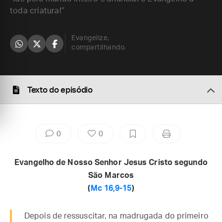
toda criatura!”
Evangelize,
compartilhando.
Texto do episódio
0
0
Evangelho de Nosso Senhor Jesus Cristo segundo
São Marcos
(
Mc 16,9-15
)
Depois de ressuscitar, na madrugada do primeiro