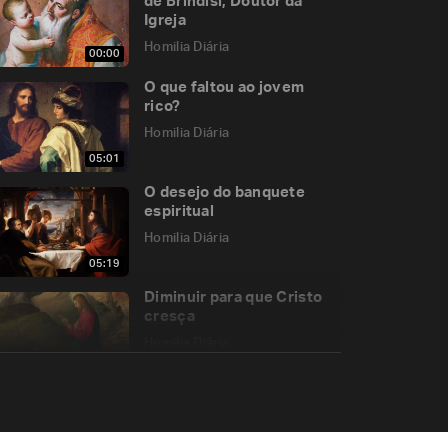
de Brindisi, Doutor da
Igreja
Homilia Diária
00:00
O que faltou ao jovem
rico?
Homilia Diária
05:01
O desejo do banquete
espiritual
Homilia Diária
05:19
Diminuir para que Cristo
cresça
Homilia Diária
05:53
Precisamos voltar para o
Pai!