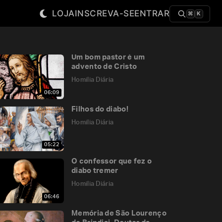
LOJA
INSCREVA-SE
ENTRAR
⌘
K
Um bom pastor é um
advento de Cristo
Homilia Diária
06:09
Filhos do diabo!
Homilia Diária
05:22
O confessor que fez o
diabo tremer
Homilia Diária
06:46
Memória de São Lourenço