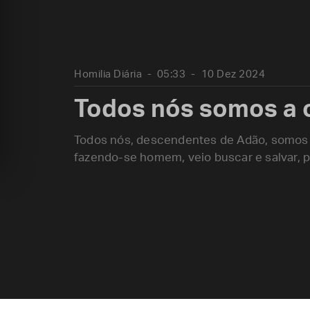
Homilia Diária
05:33
10 Dez 2024
Todos nós somos a o
Todos nós, descendentes de Adão, somos 
fazendo-se homem, veio buscar e salvar, 