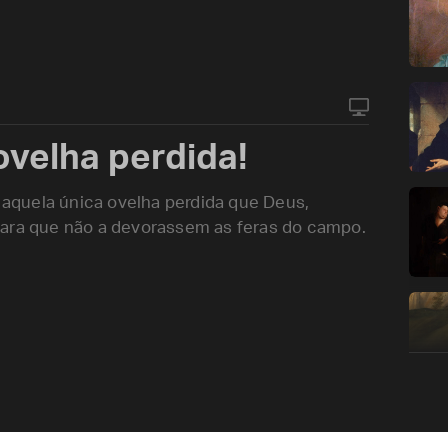
velha perdida!
aquela única ovelha perdida que Deus,
para que não a devorassem as feras do campo.