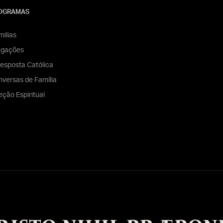
OGRAMAS
ilias
egações
esposta Católica
versas de Família
eção Espiritual