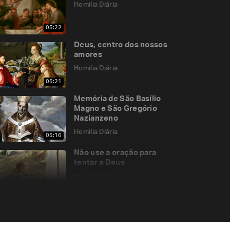
Homilia Diária
05:22
Deus, centro dos nossos
amores
Homilia Diária
05:21
Memória de São Basílio
Magno e São Gregório
Nazianzeno
Homilia Diária
05:16
Não use a oração para
tentar a Deus
Homilia Diária
05:15
O tempo da visita
Homilia Diária