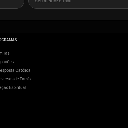
OGRAMAS
ilias
egações
esposta Católica
versas de Família
eção Espiritual