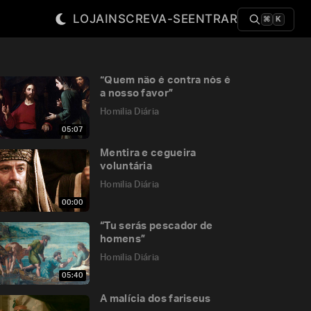
LOJA
INSCREVA-SE
ENTRAR
⌘
K
“Quem não é contra nós é
a nosso favor”
Homilia Diária
05:07
Mentira e cegueira
voluntária
Homilia Diária
00:00
“Tu serás pescador de
homens”
Homilia Diária
05:40
A malícia dos fariseus