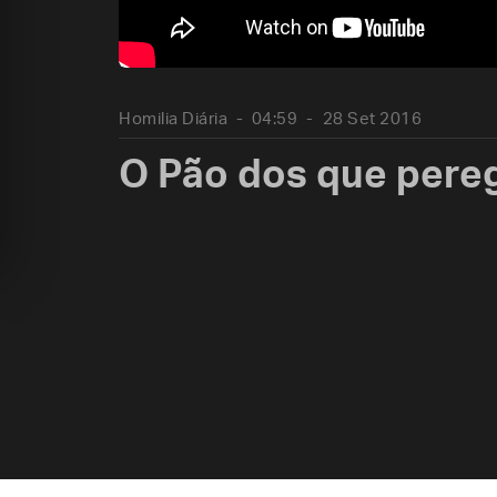
Homilia Diária
04:59
28 Set 2016
O Pão dos que pere