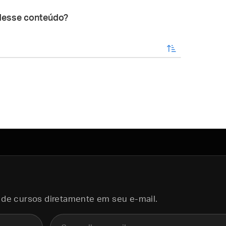
desse conteúdo?
enviar
 de cursos diretamente em seu e-mail.
E-mail