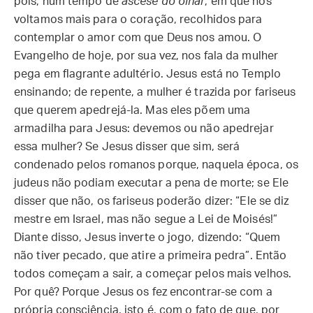
pois, num tempo de
ascese do olhar
, em que nos
voltamos mais para o coração, recolhidos para
contemplar o amor com que Deus nos amou. O
Evangelho de hoje, por sua vez, nos fala da mulher
pega em flagrante adultério. Jesus está no Templo
ensinando; de repente, a mulher é trazida por fariseus
que querem apedrejá-la. Mas eles põem uma
armadilha para Jesus: devemos ou não apedrejar
essa mulher? Se Jesus disser que sim, será
condenado pelos romanos porque, naquela época, os
judeus não podiam executar a pena de morte; se Ele
disser que não, os fariseus poderão dizer: “Ele se diz
mestre em Israel, mas não segue a Lei de Moisés!”
Diante disso, Jesus inverte o jogo, dizendo: “Quem
não tiver pecado, que atire a primeira pedra”. Então
todos começam a sair, a começar pelos mais velhos.
Por quê? Porque Jesus os fez encontrar-se com a
própria consciência, isto é, com o fato de que, por