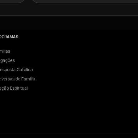
OGRAMAS
ilias
egações
esposta Católica
versas de Família
eção Espiritual