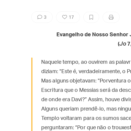
3
17
Evangelho de Nosso Senhor 
(
Jo
7
Naquele tempo, ao ouvirem as palav
diziam: “Este é, verdadeiramente, o Pr
Mas alguns objetavam: “Porventura o 
Escritura que o Messias será da des
de onde era Davi?” Assim, houve div
Alguns queriam prendê-lo, mas ningu
Templo voltaram para os sumos sacerd
perguntaram: “Por que não o trouxe