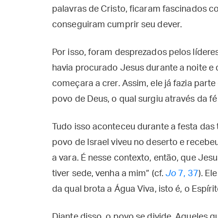
palavras de Cristo, ficaram fascinados c
conseguiram cumprir seu dever.
Por isso, foram desprezados pelos líder
havia procurado Jesus durante a noite e
começara a crer. Assim, ele já fazia part
povo de Deus, o qual surgiu através da fé
Tudo isso aconteceu durante a festa das
povo de Israel viveu no deserto e recebe
a vara. É nesse contexto, então, que Je
tiver sede, venha a mim” (cf.
Jo
7, 37
). E
da qual brota a Água Viva, isto é, o Espíri
Diante disso, o povo se divide. Aqueles