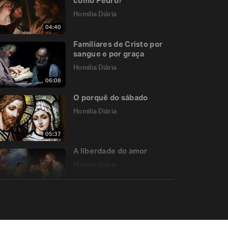
como Pedro?
Homilia Diária
04:40
Familiares de Cristo por
sangue e por graça
Homilia Diária
06:08
O porquê do sábado
Homilia Diária
05:37
A liberdade do amor
Homilia Diária
05:31
Se não há pecados, como
haverá misericórdia?