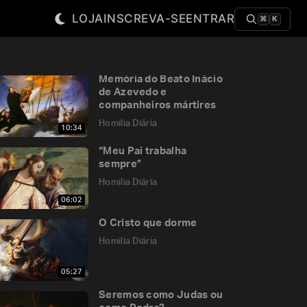
LOJA
INSCREVA-SE
ENTRAR
⌘
K
Memória do Beato Inácio
de Azevedo e
companheiros mártires
Homilia Diária
10:34
“Meu Pai trabalha
sempre”
Homilia Diária
06:02
O Cristo que dorme
Homilia Diária
05:27
Seremos como Judas ou