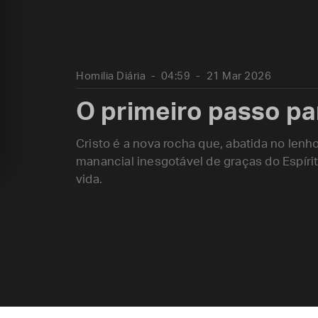
Homilia Diária
04:59
21 Mar 2026
O primeiro passo pa
Cristo é a nova rocha que, abatida no lenho
manancial inesgotável de graças do Espírit
vida.