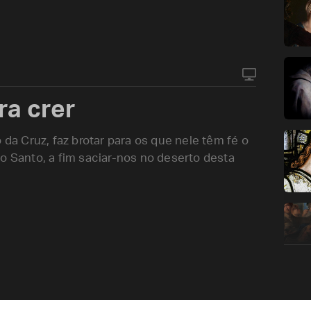
ra crer
 da Cruz, faz brotar para os que nele têm fé o
o Santo, a fim saciar-nos no deserto desta