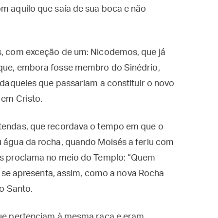
om aquilo que saía de sua boca e não
es, com exceção de um: Nicodemos, que já
 que, embora fosse membro do Sinédrio,
e daqueles que passariam a constituir o novo
 em Cristo.
 tendas, que recordava o tempo em que o
u água da rocha, quando Moisés a feriu com
sus proclama no meio do Templo: “Quem
le se apresenta, assim, como a nova Rocha
to Santo.
 que pertenciam à mesma raça e eram