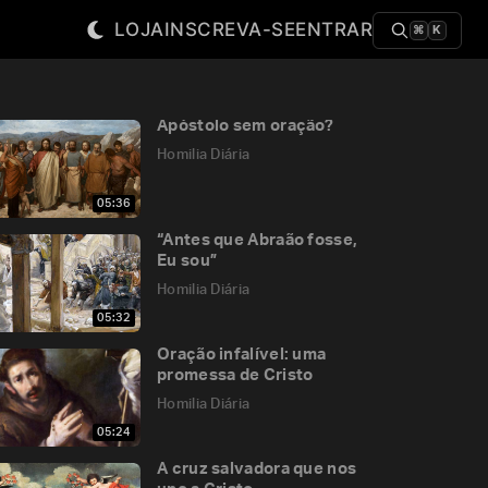
LOJA
INSCREVA-SE
ENTRAR
⌘
K
Apóstolo sem oração?
Homilia Diária
05:36
“Antes que Abraão fosse,
Eu sou”
Homilia Diária
05:32
Oração infalível: uma
promessa de Cristo
Homilia Diária
05:24
A cruz salvadora que nos