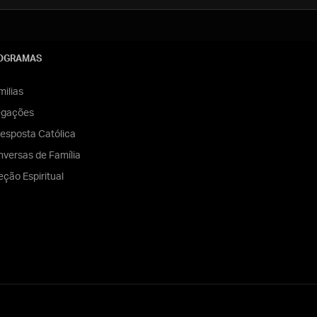
OGRAMAS
ilias
egações
esposta Católica
versas de Família
eção Espiritual