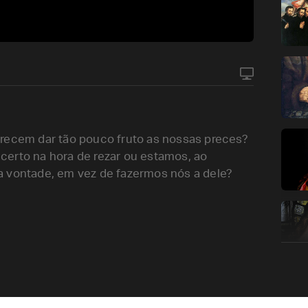
arecem dar tão pouco fruto as nossas preces?
certo na hora de rezar ou estamos, ao
a vontade, em vez de fazermos nós a dele?