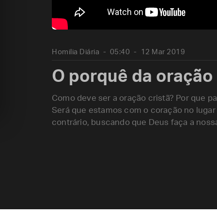
Homilia Diária
05:40
12 Mar 2019
O porquê da oração
Como deve ser a oração cristã? Por que p
Será que estamos com o coração no lugar 
contrário, buscando que Deus faça a noss