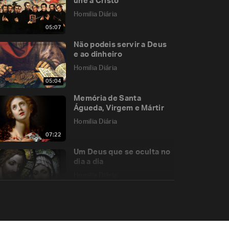
une a Cristo
Homilia Diária
05:07
Não podeis servir a Deus
e ao dinheiro
Homilia Diária
05:04
Memória de Santa
Águeda, Virgem e Mártir
Homilia Diária
07:22
Um Deus que se oculta no
dia a dia
Homilia Diária
05:32
A Luz de Cristo, muito
mais que uma metáfora