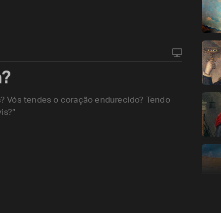
a?
? Vós tendes o coração endurecido? Tendo
is?”