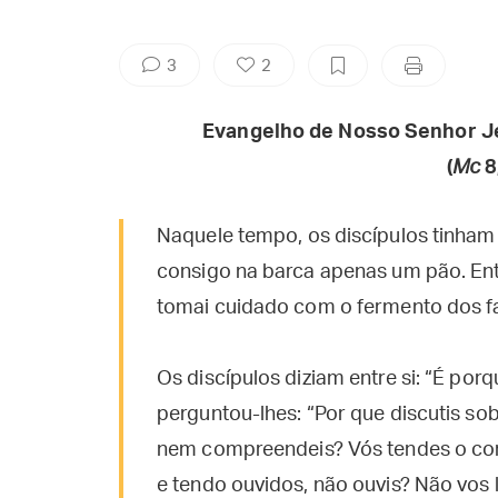
3
2
Evangelho de Nosso Senhor J
(
Mc
8
Naquele tempo, os discípulos tinham
consigo na barca apenas um pão. Entã
tomai cuidado com o fermento dos f
Os discípulos diziam entre si: “É po
perguntou-lhes: “Por que discutis sob
nem compreendeis? Vós tendes o cor
e tendo ouvidos, não ouvis? Não vos 