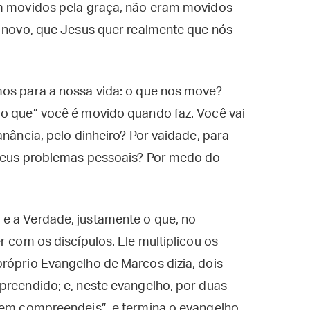
am movidos pela graça, não eram movidos
o novo, que Jesus quer realmente que nós
mos para a nossa vida: o que nos move?
lo que” você é movido quando faz. Você vai
anância, pelo dinheiro? Por vaidade, para
 seus problemas pessoais? Por medo do
e a Verdade, justamente o que, no
r com os discípulos. Ele multiplicou os
róprio Evangelho de Marcos dizia, dois
preendido; e, neste evangelho, por duas
 nem compreendeis”, e termina o evangelho