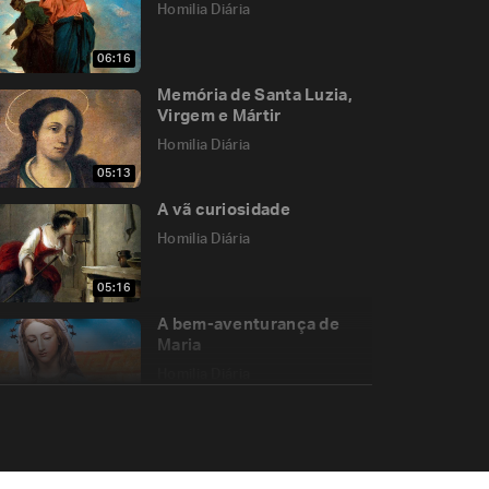
Homilia Diária
06:16
Memória de Santa Luzia,
Virgem e Mártir
Homilia Diária
05:13
A vã curiosidade
Homilia Diária
05:16
A bem-aventurança de
Maria
Homilia Diária
05:28
Uma semente, três
terrenos