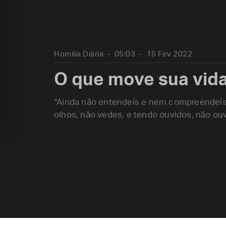
Homilia Diária
05:03
15 Fev 2022
O que move sua vid
“Ainda não entendeis e nem compreendeis
olhos, não vedes, e tendo ouvidos, não ouv