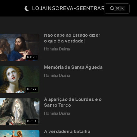
LOJA
INSCREVA-SE
ENTRAR
⌘
K
Não cabe ao Estado dizer
o que é a verdade!
Homilia Diária
07:29
Memória de Santa Águeda
Homilia Diária
05:27
A aparição de Lourdes e o
Santo Terço
Homilia Diária
05:31
A verdadeira batalha