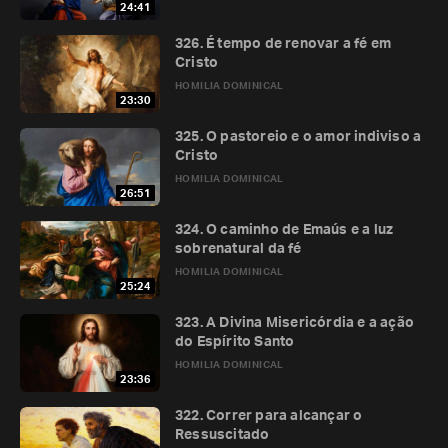
24:41
326. É tempo de renovar a fé em
Cristo
HOMILIA DOMINICAL
23:30
325. O pastoreio e o amor indiviso a
Cristo
HOMILIA DOMINICAL
26:51
324. O caminho de Emaús e a luz
sobrenatural da fé
HOMILIA DOMINICAL
25:24
323. A Divina Misericórdia e a ação
do Espírito Santo
HOMILIA DOMINICAL
23:36
322. Correr para alcançar o
Ressuscitado