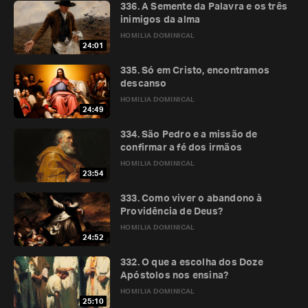
336. A Semente da Palavra e os três
inimigos da alma
HOMILIA DOMINICAL
24:01
335. Só em Cristo, encontramos
descanso
HOMILIA DOMINICAL
24:49
334. São Pedro e a missão de
confirmar a fé dos irmãos
HOMILIA DOMINICAL
23:54
333. Como viver o abandono à
Providência de Deus?
HOMILIA DOMINICAL
24:52
332. O que a escolha dos Doze
Apóstolos nos ensina?
HOMILIA DOMINICAL
25:10