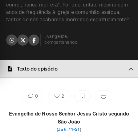
comer, nunca morrerá”. Por que, então, mesmo com
anos de frequência à igreja e comunhão assídua,
tantos de nós acabamos morrendo espiritualmente?
Evangelize,
compartilhando.
Texto do episódio
0
2
Evangelho de Nosso Senhor Jesus Cristo segundo
São João
(
Jo 6, 41-51
)