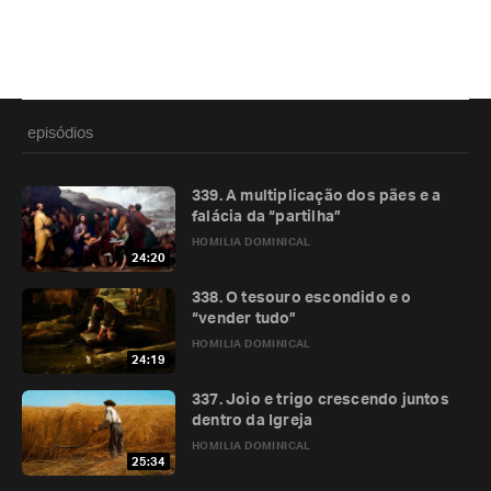
episódios
339. A multiplicação dos pães e a
falácia da “partilha”
HOMILIA DOMINICAL
24:20
338. O tesouro escondido e o
“vender tudo”
HOMILIA DOMINICAL
24:19
337. Joio e trigo crescendo juntos
dentro da Igreja
HOMILIA DOMINICAL
25:34