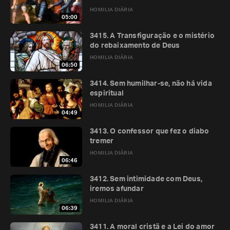
HOMILIA DIÁRIA
05:00
3415. A Transfiguração e o mistério
do rebaixamento de Deus
HOMILIA DIÁRIA
06:50
3414. Sem humilhar-se, não há vida
espiritual
HOMILIA DIÁRIA
04:49
3413. O confessor que fez o diabo
tremer
HOMILIA DIÁRIA
06:46
3412. Sem intimidade com Deus,
iremos afundar
HOMILIA DIÁRIA
06:39
3411. A moral cristã e a Lei do amor