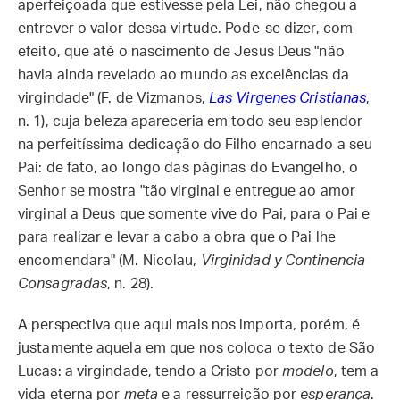
aperfeiçoada que estivesse pela Lei, não chegou a
entrever o valor dessa virtude. Pode-se dizer, com
efeito, que até o nascimento de Jesus Deus "não
havia ainda revelado ao mundo as excelências da
virgindade" (F. de Vizmanos,
Las Virgenes Cristianas
,
n. 1), cuja beleza apareceria em todo seu esplendor
na perfeitíssima dedicação do Filho encarnado a seu
Pai: de fato, ao longo das páginas do Evangelho, o
Senhor se mostra "tão virginal e entregue ao amor
virginal a Deus que somente vive do Pai, para o Pai e
para realizar e levar a cabo a obra que o Pai lhe
encomendara" (M. Nicolau,
Virginidad y Continencia
Consagradas
, n. 28).
A perspectiva que aqui mais nos importa, porém, é
justamente aquela em que nos coloca o texto de São
Lucas: a virgindade, tendo a Cristo por
modelo
, tem a
vida eterna por
meta
e a ressurreição por
esperança
.