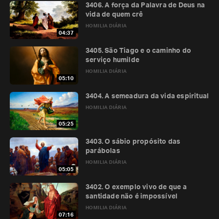
3406. A força da Palavra de Deus na
vida de quem crê
HOMILIA DIÁRIA
04:37
3405. São Tiago e o caminho do
serviço humilde
HOMILIA DIÁRIA
05:10
3404. A semeadura da vida espiritual
HOMILIA DIÁRIA
05:25
3403. O sábio propósito das
parábolas
HOMILIA DIÁRIA
05:05
3402. O exemplo vivo de que a
santidade não é impossível
HOMILIA DIÁRIA
07:16