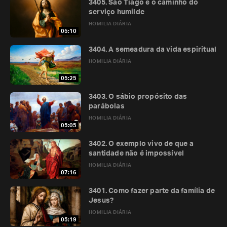
3405. São Tiago e o caminho do
serviço humilde
HOMILIA DIÁRIA
05:10
3404. A semeadura da vida espiritual
HOMILIA DIÁRIA
05:25
3403. O sábio propósito das
parábolas
HOMILIA DIÁRIA
05:05
3402. O exemplo vivo de que a
santidade não é impossível
HOMILIA DIÁRIA
07:16
3401. Como fazer parte da família de
Jesus?
HOMILIA DIÁRIA
05:19