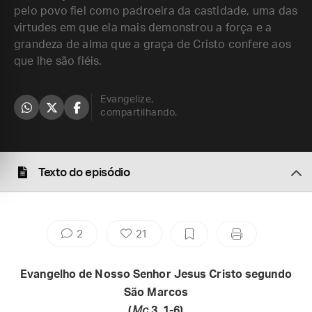
pelo povo fiel como padroeira da castidade, uma das
virtudes em que ela mais demonstrou a força e a
grandeza de alma que a graça de Cristo confere aos
que lhe são fiéis.
Evangelize,
compartilhando.
Texto do episódio
2
21
Evangelho de Nosso Senhor Jesus Cristo segundo
São Marcos
(
Mc
3, 1-6)