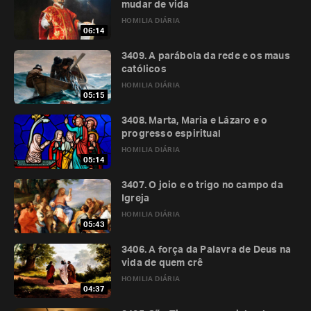
mudar de vida
HOMILIA DIÁRIA
06:14
3409. A parábola da rede e os maus
católicos
HOMILIA DIÁRIA
05:15
3408. Marta, Maria e Lázaro e o
progresso espiritual
HOMILIA DIÁRIA
05:14
3407. O joio e o trigo no campo da
Igreja
HOMILIA DIÁRIA
05:43
3406. A força da Palavra de Deus na
vida de quem crê
HOMILIA DIÁRIA
04:37