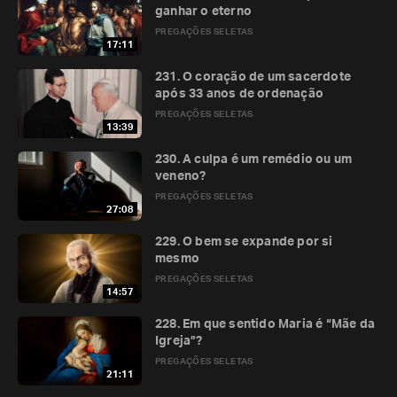
ganhar o eterno
PREGAÇÕES SELETAS
17:11
231. O coração de um sacerdote
após 33 anos de ordenação
PREGAÇÕES SELETAS
13:39
230. A culpa é um remédio ou um
veneno?
PREGAÇÕES SELETAS
27:08
229. O bem se expande por si
mesmo
PREGAÇÕES SELETAS
14:57
228. Em que sentido Maria é “Mãe da
Igreja”?
PREGAÇÕES SELETAS
21:11