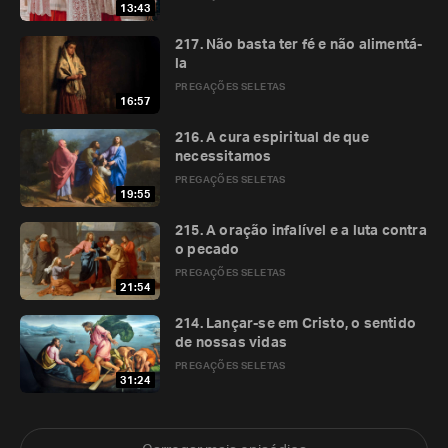
13:43
217. Não basta ter fé e não alimentá-
la
PREGAÇÕES SELETAS
16:57
216. A cura espiritual de que
necessitamos
PREGAÇÕES SELETAS
19:55
215. A oração infalível e a luta contra
o pecado
PREGAÇÕES SELETAS
21:54
214. Lançar-se em Cristo, o sentido
de nossas vidas
PREGAÇÕES SELETAS
31:24