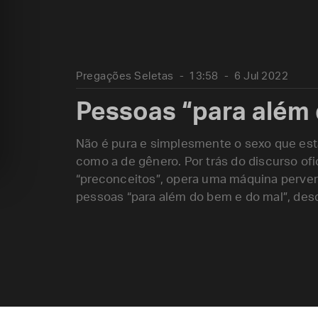
Pregações Seletas
13:58
6 Jul 2022
Pessoas “para além 
Não é pura e simplesmente o sexo que est
como a de gênero. Por trás do discurso ofic
“preconceitos”, opera uma máquina pervers
pessoas “para além do bem e do mal”, desd