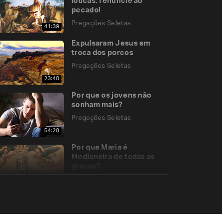
loucas: renuncie ao
pecado!
Pregações Seletas
41:39
Expulsaram Jesus em
troca dos porcos
Pregações Seletas
23:48
Por que os jovens não
sonham mais?
Pregações Seletas
54:28
Por que Maria é
Medianeira de todas as
graças?
Pregações Seletas
20:49
As estratégias de Satanás
para destruir a Igreja