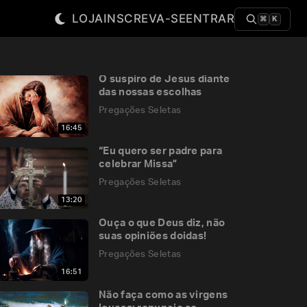
LOJA
INSCREVA-SE
ENTRAR
⌘
K
O suspiro de Jesus diante
das nossas escolhas
Pregações Seletas
16:45
“Eu quero ser padre para
celebrar Missa”
Pregações Seletas
13:20
Ouça o que Deus diz, não
suas opiniões doidas!
Pregações Seletas
16:51
Não faça como as virgens