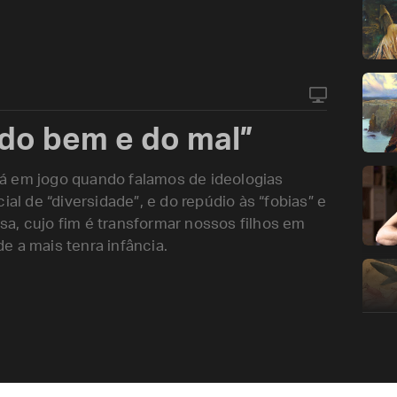
do bem e do mal”
á em jogo quando falamos de ideologias
ial de “diversidade”, e do repúdio às “fobias” e
a, cujo fim é transformar nossos filhos em
e a mais tenra infância.