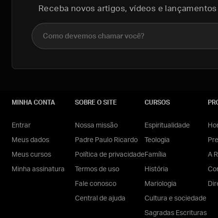
Receba novos artigos, vídeos e lançamentos
Nome completo
MINHA CONTA
SOBRE O SITE
CURSOS
PR
Entrar
Nossa missão
Espiritualidade
Hom
Meus dados
Padre Paulo Ricardo
Teologia
Pr
Meus cursos
Política de privacidade
Família
A R
Minha assinatura
Termos de uso
História
Con
Fale conosco
Mariologia
Dir
Central de ajuda
Cultura e sociedade
Sagradas Escrituras