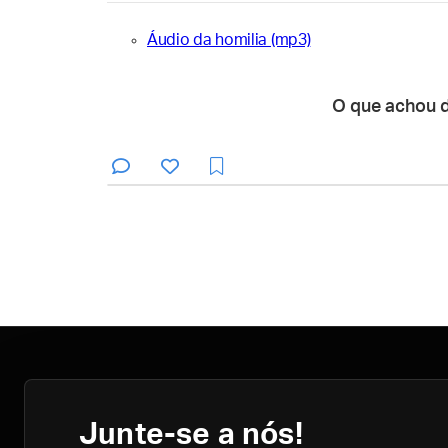
Áudio da homilia (mp3)
O que achou 
Junte-se a nós!