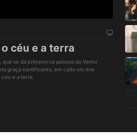
o céu e a terra
, que se dá primeiro na pessoa do Verbo
pela graça santificante, em cada um dos
céu e a terra.