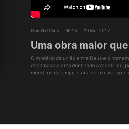
Homilia Diária
05:15
29 Mar 2017
Uma obra maior que 
O mistério da união entre Deus e o homem
encarnado e está destinado a repetir-se, 
membros da Igreja, é uma obra maior que o 