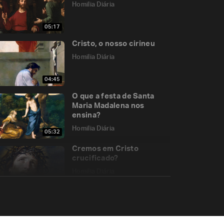
Homilia Diária
05:17
Cristo, o nosso cirineu
Homilia Diária
04:45
O que a festa de Santa
Maria Madalena nos
ensina?
Homilia Diária
05:32
Cremos em Cristo
crucificado?
Homilia Diária
06:59
Por que Maria é a Rainha
Mãe?