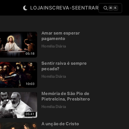
LOJA
INSCREVA-SE
ENTRAR
⌘
K
Amar sem esperar
pagamento
Homilia Diária
05:18
Sentir raiva é sempre
pecado?
Homilia Diária
10:03
Memória de São Pio de
Pietrelcina, Presbítero
Homilia Diária
05:41
A unção de Cristo