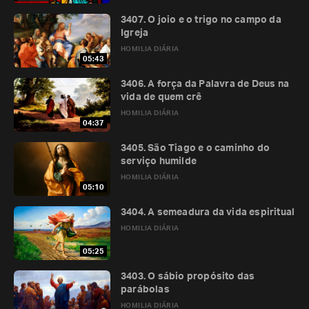
3407. O joio e o trigo no campo da
Igreja
HOMILIA DIÁRIA
05:43
3406. A força da Palavra de Deus na
vida de quem crê
HOMILIA DIÁRIA
04:37
3405. São Tiago e o caminho do
serviço humilde
HOMILIA DIÁRIA
05:10
3404. A semeadura da vida espiritual
HOMILIA DIÁRIA
05:25
3403. O sábio propósito das
parábolas
HOMILIA DIÁRIA