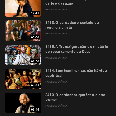
da fé e da razão
HOMILIA DIÁRIA
12:41
3416. O verdadeiro sentido da
renúncia cristã
HOMILIA DIÁRIA
05:00
3415. A Transfiguração e o mistério
do rebaixamento de Deus
HOMILIA DIÁRIA
06:50
3414. Sem humilhar-se, não há vida
espiritual
HOMILIA DIÁRIA
04:49
3413. O confessor que fez o diabo
tremer
HOMILIA DIÁRIA
06:46