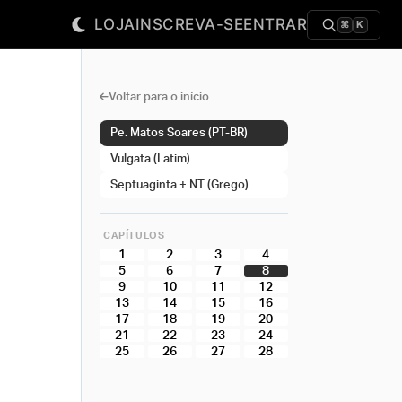
LOJA
INSCREVA-SE
ENTRAR
⌘
K
Voltar para o início
Pe. Matos Soares (PT-BR)
Vulgata (Latim)
Septuaginta + NT (Grego)
CAPÍTULOS
1
2
3
4
5
6
7
8
9
10
11
12
13
14
15
16
17
18
19
20
21
22
23
24
25
26
27
28