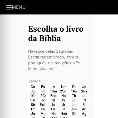
MENU
Escolha o livro
da Bíblia
Navegue pelas Sagradas
Escrituras em grego, latim ou
português, na tradução do Pe.
Matos Soares.
LIVROS
Gn
Ex
Lv
Nm
Dt
Js
Jz
Rt
1Sm
2Sm
1Rs
2Rs
1Cr
2Cr
Esd
Ne
Tb
Jt
Est
Jó
Sl
Pr
Ecl
Ct
Sb
Eclo
Is
Jr
Lm
Br
Ez
Dn
Os
Jl
Am
Ab
Jn
Mq
Na
Hab
Sf
Ag