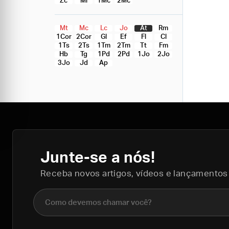
Zc
Ml
1Mc
2Mc
Mt
Mc
Lc
Jo
At
Rm
1Cor
2Cor
Gl
Ef
Fl
Cl
1Ts
2Ts
1Tm
2Tm
Tt
Fm
Hb
Tg
1Pd
2Pd
1Jo
2Jo
3Jo
Jd
Ap
Junte-se a nós!
Receba novos artigos, vídeos e lançamentos
Nome completo