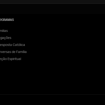
OGRAMAS
ilias
egações
esposta Católica
versas de Família
eção Espiritual