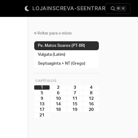
LOJA
INSCREVA-SE
ENTRAR
⌘
K
Voltar para o início
Pe. Matos Soares (PT-BR)
Vulgata (Latim)
Septuaginta + NT (Grego)
CAPÍTULOS
1
2
3
4
5
6
7
8
9
10
11
12
13
14
15
16
17
18
19
20
21