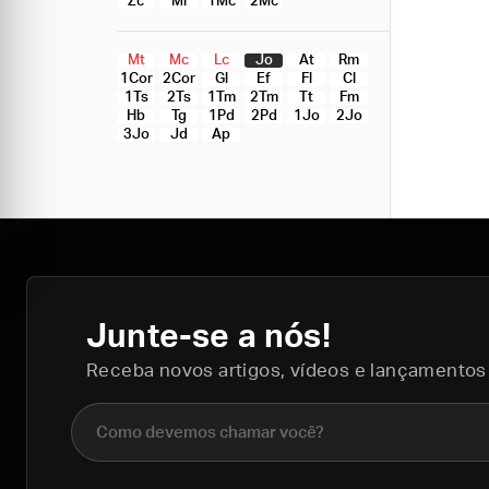
Zc
Ml
1Mc
2Mc
Mt
Mc
Lc
Jo
At
Rm
1Cor
2Cor
Gl
Ef
Fl
Cl
1Ts
2Ts
1Tm
2Tm
Tt
Fm
Hb
Tg
1Pd
2Pd
1Jo
2Jo
3Jo
Jd
Ap
Junte-se a nós!
Receba novos artigos, vídeos e lançamentos
Nome completo