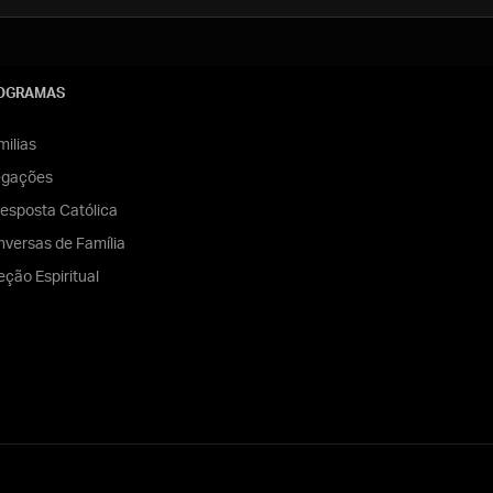
OGRAMAS
ilias
egações
esposta Católica
versas de Família
eção Espiritual