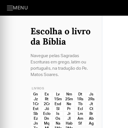
MENU
Escolha o livro
da Bíblia
Navegue pelas Sagradas
Escrituras em grego, latim ou
português, na tradução do Pe.
Matos Soares.
LIVROS
Gn
Ex
Lv
Nm
Dt
Js
Jz
Rt
1Sm
2Sm
1Rs
2Rs
1Cr
2Cr
Esd
Ne
Tb
Jt
Est
Jó
Sl
Pr
Ecl
Ct
Sb
Eclo
Is
Jr
Lm
Br
Ez
Dn
Os
Jl
Am
Ab
Jn
Mq
Na
Hab
Sf
Ag