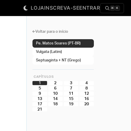
LOJA
INSCREVA-SE
ENTRAR
⌘
K
Voltar para o início
Pe. Matos Soares (PT-BR)
Vulgata (Latim)
Septuaginta + NT (Grego)
CAPÍTULOS
1
2
3
4
5
6
7
8
9
10
11
12
13
14
15
16
17
18
19
20
21