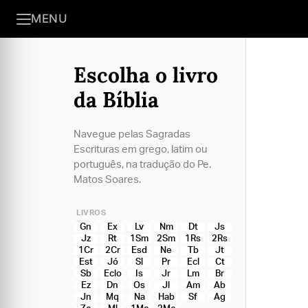
MENU
Escolha o livro
da Bíblia
Navegue pelas Sagradas
Escrituras em grego, latim ou
português, na tradução do Pe.
Matos Soares.
LIVROS
Gn
Ex
Lv
Nm
Dt
Js
Jz
Rt
1Sm
2Sm
1Rs
2Rs
1Cr
2Cr
Esd
Ne
Tb
Jt
Est
Jó
Sl
Pr
Ecl
Ct
Sb
Eclo
Is
Jr
Lm
Br
Ez
Dn
Os
Jl
Am
Ab
Jn
Mq
Na
Hab
Sf
Ag