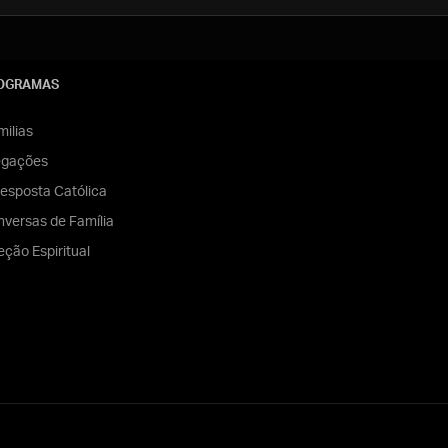
OGRAMAS
ilias
egações
esposta Católica
versas de Família
eção Espiritual