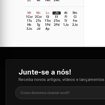
Zc
Ml
1Mc
2Mc
Mt
Mc
Lc
Jo
At
Rm
1Cor
2Cor
Gl
Ef
Fl
Cl
1Ts
2Ts
1Tm
2Tm
Tt
Fm
Hb
Tg
1Pd
2Pd
1Jo
2Jo
3Jo
Jd
Ap
Junte-se a nós!
Receba novos artigos, vídeos e lançamentos
Nome completo