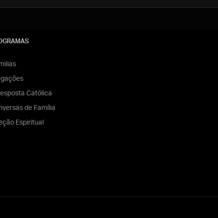
OGRAMAS
ilias
egações
esposta Católica
versas de Família
eção Espiritual