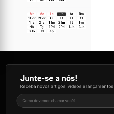
Zc
Ml
1Mc
2Mc
Mt
Mc
Lc
Jo
At
Rm
1Cor
2Cor
Gl
Ef
Fl
Cl
1Ts
2Ts
1Tm
2Tm
Tt
Fm
Hb
Tg
1Pd
2Pd
1Jo
2Jo
3Jo
Jd
Ap
Junte-se a nós!
Receba novos artigos, vídeos e lançamentos
Nome completo