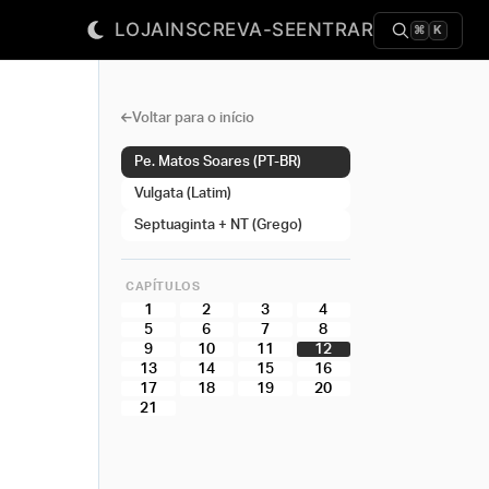
LOJA
INSCREVA-SE
ENTRAR
⌘
K
Voltar para o início
Pe. Matos Soares (PT-BR)
Vulgata (Latim)
Septuaginta + NT (Grego)
CAPÍTULOS
1
2
3
4
5
6
7
8
9
10
11
12
13
14
15
16
17
18
19
20
21