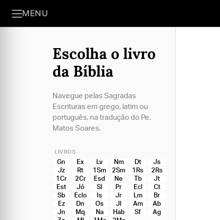
MENU
Escolha o livro
da Bíblia
Navegue pelas Sagradas
Escrituras em grego, latim ou
português, na tradução do Pe.
Matos Soares.
LIVROS
Gn
Ex
Lv
Nm
Dt
Js
Jz
Rt
1Sm
2Sm
1Rs
2Rs
1Cr
2Cr
Esd
Ne
Tb
Jt
Est
Jó
Sl
Pr
Ecl
Ct
Sb
Eclo
Is
Jr
Lm
Br
Ez
Dn
Os
Jl
Am
Ab
Jn
Mq
Na
Hab
Sf
Ag