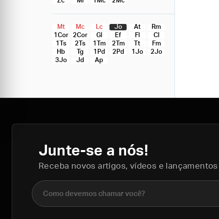
Zc
Ml
1Mc
2Mc
Mt
Mc
Lc
Jo
At
Rm
1Cor
2Cor
Gl
Ef
Fl
Cl
1Ts
2Ts
1Tm
2Tm
Tt
Fm
Hb
Tg
1Pd
2Pd
1Jo
2Jo
3Jo
Jd
Ap
Junte-se a nós!
Receba novos artigos, vídeos e lançamentos
Nome completo