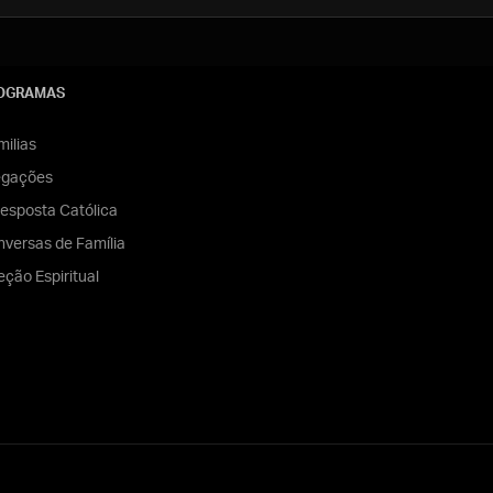
OGRAMAS
ilias
egações
esposta Católica
versas de Família
eção Espiritual