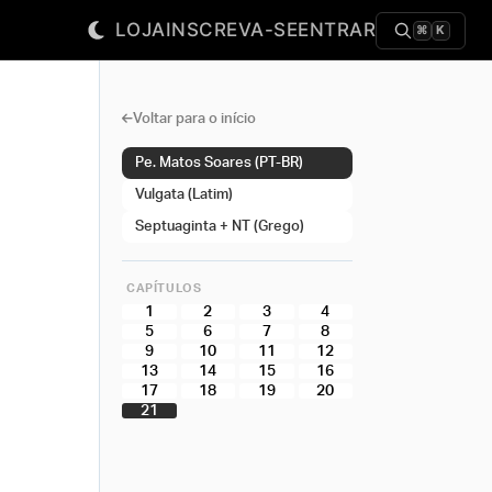
LOJA
INSCREVA-SE
ENTRAR
⌘
K
Voltar para o início
Pe. Matos Soares (PT-BR)
Vulgata (Latim)
Septuaginta + NT (Grego)
CAPÍTULOS
1
2
3
4
5
6
7
8
9
10
11
12
13
14
15
16
17
18
19
20
21