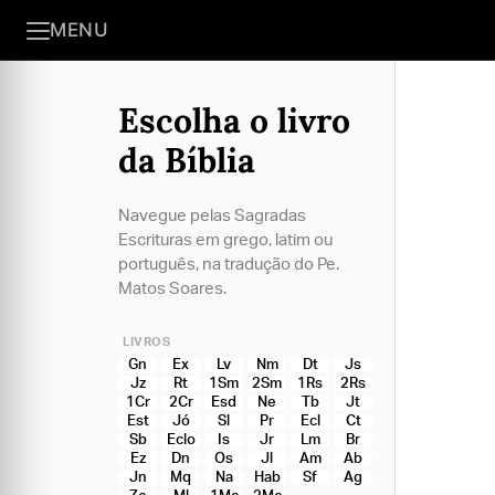
MENU
Escolha o livro
da Bíblia
Navegue pelas Sagradas
Escrituras em grego, latim ou
português, na tradução do Pe.
Matos Soares.
LIVROS
Gn
Ex
Lv
Nm
Dt
Js
Jz
Rt
1Sm
2Sm
1Rs
2Rs
1Cr
2Cr
Esd
Ne
Tb
Jt
Est
Jó
Sl
Pr
Ecl
Ct
Sb
Eclo
Is
Jr
Lm
Br
Ez
Dn
Os
Jl
Am
Ab
Jn
Mq
Na
Hab
Sf
Ag