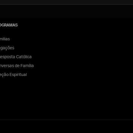
OGRAMAS
ilias
egações
esposta Católica
versas de Família
eção Espiritual