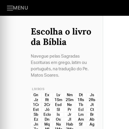
MENU
Escolha o livro
da Bíblia
Navegue pelas Sagradas
Escrituras em grego, latim ou
português, na tradução do Pe.
Matos Soares.
LIVROS
Gn
Ex
Lv
Nm
Dt
Js
Jz
Rt
1Sm
2Sm
1Rs
2Rs
1Cr
2Cr
Esd
Ne
Tb
Jt
Est
Jó
Sl
Pr
Ecl
Ct
Sb
Eclo
Is
Jr
Lm
Br
Ez
Dn
Os
Jl
Am
Ab
Jn
Mq
Na
Hab
Sf
Ag