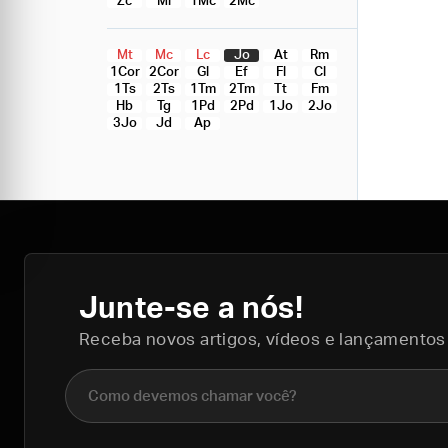
Zc
Ml
1Mc
2Mc
Mt
Mc
Lc
Jo
At
Rm
1Cor
2Cor
Gl
Ef
Fl
Cl
1Ts
2Ts
1Tm
2Tm
Tt
Fm
Hb
Tg
1Pd
2Pd
1Jo
2Jo
3Jo
Jd
Ap
Junte-se a nós!
Receba novos artigos, vídeos e lançamentos
Nome completo