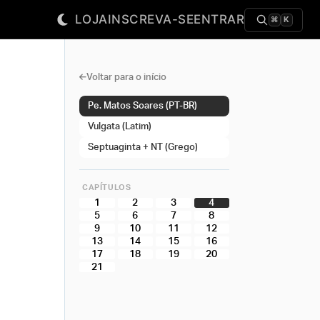
LOJA
INSCREVA-SE
ENTRAR
⌘
K
Voltar para o início
Pe. Matos Soares (PT-BR)
Vulgata (Latim)
Septuaginta + NT (Grego)
CAPÍTULOS
1
2
3
4
5
6
7
8
9
10
11
12
13
14
15
16
17
18
19
20
21