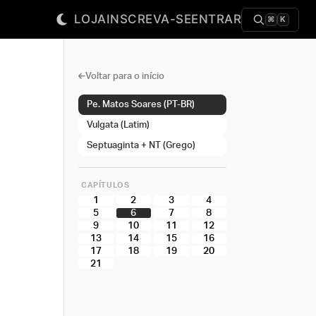
LOJA
INSCREVA-SE
ENTRAR
⌘
K
Voltar para o início
Pe. Matos Soares (PT-BR)
Vulgata (Latim)
Septuaginta + NT (Grego)
CAPÍTULOS
1
2
3
4
5
6
7
8
9
10
11
12
13
14
15
16
17
18
19
20
21