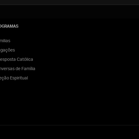
OGRAMAS
ilias
egações
esposta Católica
versas de Família
eção Espiritual