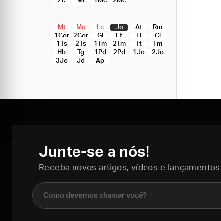
Zc
Ml
1Mc
2Mc
Mt
Mc
Lc
Jo
At
Rm
1Cor
2Cor
Gl
Ef
Fl
Cl
1Ts
2Ts
1Tm
2Tm
Tt
Fm
Hb
Tg
1Pd
2Pd
1Jo
2Jo
3Jo
Jd
Ap
Junte-se a nós!
Receba novos artigos, vídeos e lançamentos
Nome completo