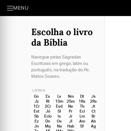
MENU
Escolha o livro
da Bíblia
Navegue pelas Sagradas
Escrituras em grego, latim ou
português, na tradução do Pe.
Matos Soares.
LIVROS
Gn
Ex
Lv
Nm
Dt
Js
Jz
Rt
1Sm
2Sm
1Rs
2Rs
1Cr
2Cr
Esd
Ne
Tb
Jt
Est
Jó
Sl
Pr
Ecl
Ct
Sb
Eclo
Is
Jr
Lm
Br
Ez
Dn
Os
Jl
Am
Ab
Jn
Mq
Na
Hab
Sf
Ag