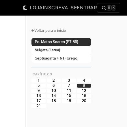
LOJA
INSCREVA-SE
ENTRAR
⌘
K
Voltar para o início
Pe. Matos Soares (PT-BR)
Vulgata (Latim)
Septuaginta + NT (Grego)
CAPÍTULOS
1
2
3
4
5
6
7
8
9
10
11
12
13
14
15
16
17
18
19
20
21