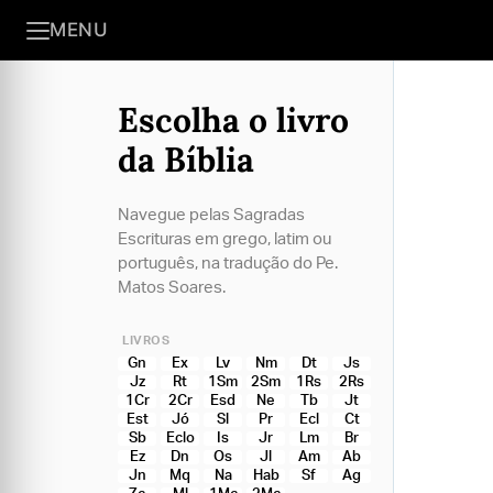
MENU
Escolha o livro
da Bíblia
Navegue pelas Sagradas
Escrituras em grego, latim ou
português, na tradução do Pe.
Matos Soares.
LIVROS
Gn
Ex
Lv
Nm
Dt
Js
Jz
Rt
1Sm
2Sm
1Rs
2Rs
1Cr
2Cr
Esd
Ne
Tb
Jt
Est
Jó
Sl
Pr
Ecl
Ct
Sb
Eclo
Is
Jr
Lm
Br
Ez
Dn
Os
Jl
Am
Ab
Jn
Mq
Na
Hab
Sf
Ag