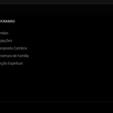
OGRAMAS
ilias
egações
esposta Católica
versas de Família
eção Espiritual