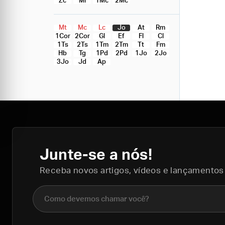
Zc
Ml
1Mc
2Mc
Mt
Mc
Lc
Jo
At
Rm
1Cor
2Cor
Gl
Ef
Fl
Cl
1Ts
2Ts
1Tm
2Tm
Tt
Fm
Hb
Tg
1Pd
2Pd
1Jo
2Jo
3Jo
Jd
Ap
Junte-se a nós!
Receba novos artigos, vídeos e lançamentos
Nome completo