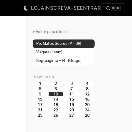
LOJA
INSCREVA-SE
ENTRAR
⌘
K
Voltar para o início
Pe. Matos Soares (PT-BR)
Vulgata (Latim)
Septuaginta + NT (Grego)
CAPÍTULOS
1
2
3
4
5
6
7
8
9
10
11
12
13
14
15
16
17
18
19
20
21
22
23
24
25
26
27
28