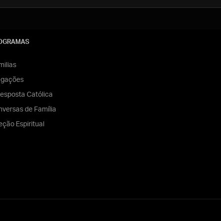
OGRAMAS
ilias
egações
esposta Católica
versas de Família
eção Espiritual