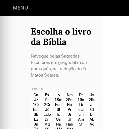
MENU
Escolha o livro
da Bíblia
Navegue pelas Sagradas
Escrituras em grego, latim ou
português, na tradução do Pe.
Matos Soares.
LIVROS
Gn
Ex
Lv
Nm
Dt
Js
Jz
Rt
1Sm
2Sm
1Rs
2Rs
1Cr
2Cr
Esd
Ne
Tb
Jt
Est
Jó
Sl
Pr
Ecl
Ct
Sb
Eclo
Is
Jr
Lm
Br
Ez
Dn
Os
Jl
Am
Ab
Jn
Mq
Na
Hab
Sf
Ag