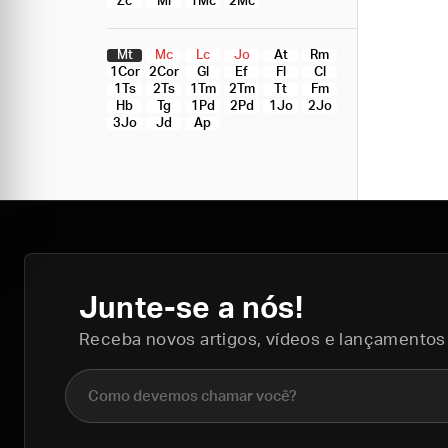
Zc
Ml
1Mc
2Mc
Mt
Mc
Lc
Jo
At
Rm
1Cor
2Cor
Gl
Ef
Fl
Cl
1Ts
2Ts
1Tm
2Tm
Tt
Fm
Hb
Tg
1Pd
2Pd
1Jo
2Jo
3Jo
Jd
Ap
Junte-se a nós!
Receba novos artigos, vídeos e lançamentos
Nome completo