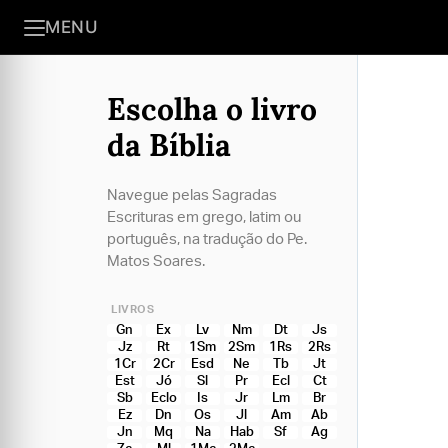
MENU
Escolha o livro
da Bíblia
Navegue pelas Sagradas
Escrituras em grego, latim ou
português, na tradução do Pe.
Matos Soares.
LIVROS
Gn
Ex
Lv
Nm
Dt
Js
Jz
Rt
1Sm
2Sm
1Rs
2Rs
1Cr
2Cr
Esd
Ne
Tb
Jt
Est
Jó
Sl
Pr
Ecl
Ct
Sb
Eclo
Is
Jr
Lm
Br
Ez
Dn
Os
Jl
Am
Ab
Jn
Mq
Na
Hab
Sf
Ag