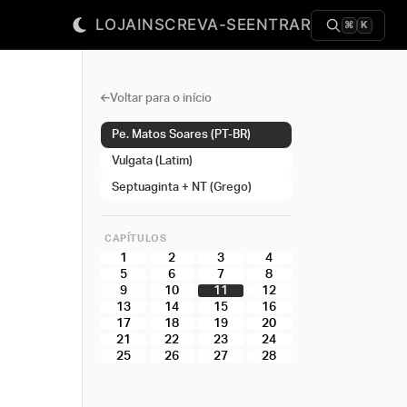
LOJA
INSCREVA-SE
ENTRAR
⌘
K
Voltar para o início
Pe. Matos Soares (PT-BR)
Vulgata (Latim)
Septuaginta + NT (Grego)
CAPÍTULOS
1
2
3
4
5
6
7
8
9
10
11
12
13
14
15
16
17
18
19
20
21
22
23
24
25
26
27
28