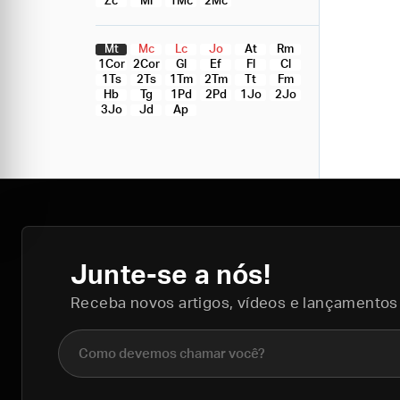
Zc
Ml
1Mc
2Mc
Mt
Mc
Lc
Jo
At
Rm
1Cor
2Cor
Gl
Ef
Fl
Cl
1Ts
2Ts
1Tm
2Tm
Tt
Fm
Hb
Tg
1Pd
2Pd
1Jo
2Jo
3Jo
Jd
Ap
Junte-se a nós!
Receba novos artigos, vídeos e lançamentos
Nome completo