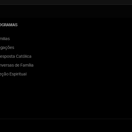
OGRAMAS
ilias
egações
esposta Católica
versas de Família
eção Espiritual