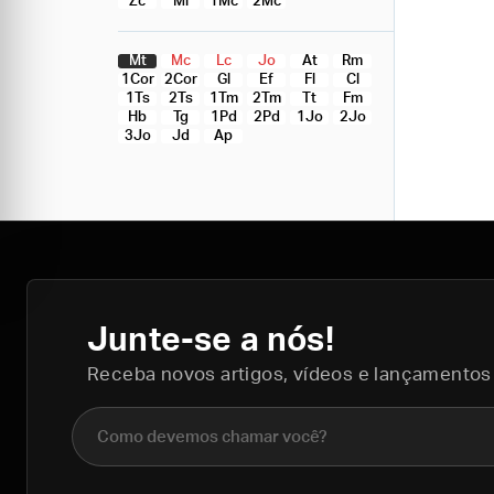
Zc
Ml
1Mc
2Mc
Mt
Mc
Lc
Jo
At
Rm
1Cor
2Cor
Gl
Ef
Fl
Cl
1Ts
2Ts
1Tm
2Tm
Tt
Fm
Hb
Tg
1Pd
2Pd
1Jo
2Jo
3Jo
Jd
Ap
Junte-se a nós!
Receba novos artigos, vídeos e lançamentos
Nome completo