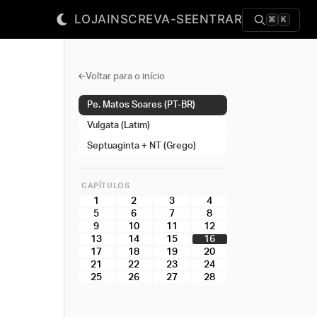
LOJA
INSCREVA-SE
ENTRAR
⌘
K
Voltar para o início
Pe. Matos Soares (PT-BR)
Vulgata (Latim)
Septuaginta + NT (Grego)
CAPÍTULOS
1
2
3
4
5
6
7
8
9
10
11
12
13
14
15
16
17
18
19
20
21
22
23
24
25
26
27
28