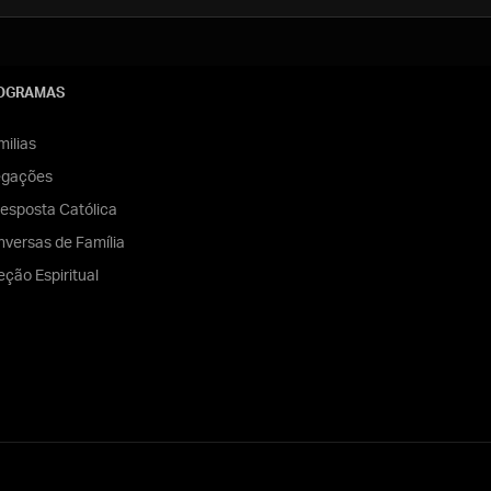
OGRAMAS
ilias
egações
esposta Católica
versas de Família
eção Espiritual