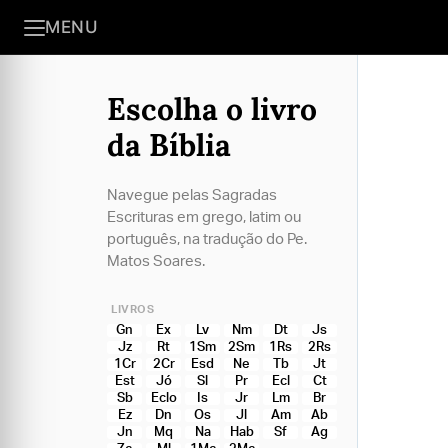
MENU
Escolha o livro
da Bíblia
Navegue pelas Sagradas
Escrituras em grego, latim ou
português, na tradução do Pe.
Matos Soares.
LIVROS
Gn
Ex
Lv
Nm
Dt
Js
Jz
Rt
1Sm
2Sm
1Rs
2Rs
1Cr
2Cr
Esd
Ne
Tb
Jt
Est
Jó
Sl
Pr
Ecl
Ct
Sb
Eclo
Is
Jr
Lm
Br
Ez
Dn
Os
Jl
Am
Ab
Jn
Mq
Na
Hab
Sf
Ag