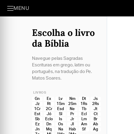
MENU
Escolha o livro
da Bíblia
Navegue pelas Sagradas
Escrituras em grego, latim ou
português, na tradução do Pe.
Matos Soares.
LIVROS
Gn
Ex
Lv
Nm
Dt
Js
Jz
Rt
1Sm
2Sm
1Rs
2Rs
1Cr
2Cr
Esd
Ne
Tb
Jt
Est
Jó
Sl
Pr
Ecl
Ct
Sb
Eclo
Is
Jr
Lm
Br
Ez
Dn
Os
Jl
Am
Ab
Jn
Mq
Na
Hab
Sf
Ag