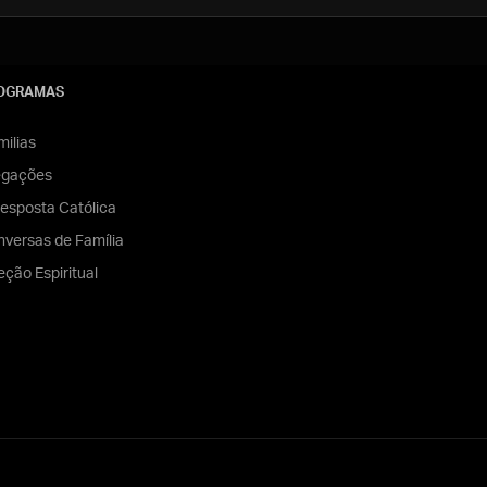
OGRAMAS
ilias
egações
esposta Católica
versas de Família
eção Espiritual