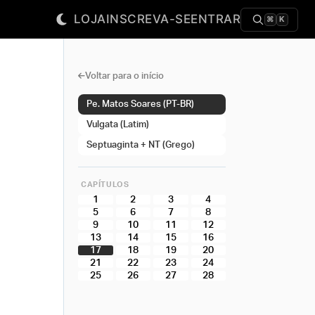
LOJA
INSCREVA-SE
ENTRAR
⌘
K
Voltar para o início
Pe. Matos Soares (PT-BR)
Vulgata (Latim)
Septuaginta + NT (Grego)
CAPÍTULOS
1
2
3
4
5
6
7
8
9
10
11
12
13
14
15
16
17
18
19
20
21
22
23
24
25
26
27
28