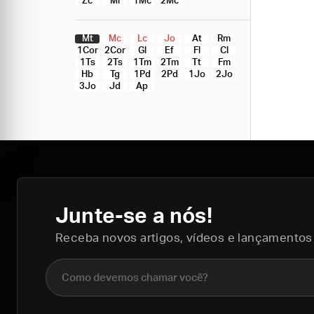
Zc
Ml
1Mc
2Mc
Mt
Mc
Lc
Jo
At
Rm
1Cor
2Cor
Gl
Ef
Fl
Cl
1Ts
2Ts
1Tm
2Tm
Tt
Fm
Hb
Tg
1Pd
2Pd
1Jo
2Jo
3Jo
Jd
Ap
Junte-se a nós!
Receba novos artigos, vídeos e lançamentos
Nome completo