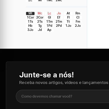
Zc
Ml
1Mc
2Mc
Mt
Mc
Lc
Jo
At
Rm
1Cor
2Cor
Gl
Ef
Fl
Cl
1Ts
2Ts
1Tm
2Tm
Tt
Fm
Hb
Tg
1Pd
2Pd
1Jo
2Jo
3Jo
Jd
Ap
Junte-se a nós!
Receba novos artigos, vídeos e lançamentos
Nome completo