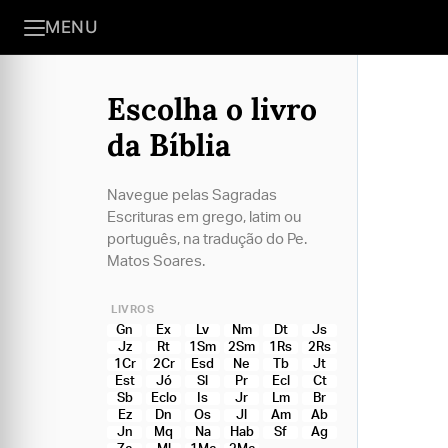
MENU
Escolha o livro
da Bíblia
Navegue pelas Sagradas
Escrituras em grego, latim ou
português, na tradução do Pe.
Matos Soares.
LIVROS
Gn
Ex
Lv
Nm
Dt
Js
Jz
Rt
1Sm
2Sm
1Rs
2Rs
1Cr
2Cr
Esd
Ne
Tb
Jt
Est
Jó
Sl
Pr
Ecl
Ct
Sb
Eclo
Is
Jr
Lm
Br
Ez
Dn
Os
Jl
Am
Ab
Jn
Mq
Na
Hab
Sf
Ag