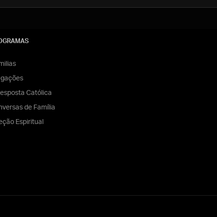
OGRAMAS
ilias
egações
esposta Católica
versas de Família
eção Espiritual