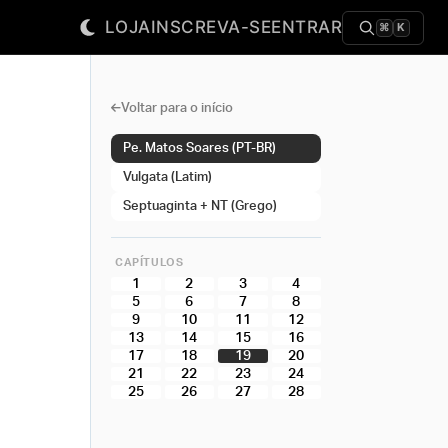
LOJA
INSCREVA-SE
ENTRAR
⌘
K
Voltar para o início
Pe. Matos Soares (PT-BR)
Vulgata (Latim)
Septuaginta + NT (Grego)
CAPÍTULOS
1
2
3
4
5
6
7
8
9
10
11
12
13
14
15
16
17
18
19
20
21
22
23
24
25
26
27
28