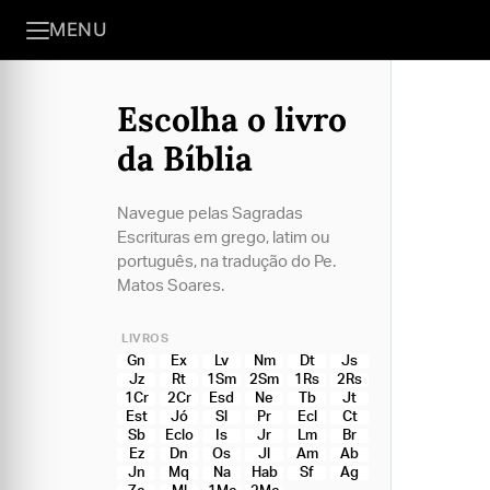
MENU
Escolha o livro
da Bíblia
Navegue pelas Sagradas
Escrituras em grego, latim ou
português, na tradução do Pe.
Matos Soares.
LIVROS
Gn
Ex
Lv
Nm
Dt
Js
Jz
Rt
1Sm
2Sm
1Rs
2Rs
1Cr
2Cr
Esd
Ne
Tb
Jt
Est
Jó
Sl
Pr
Ecl
Ct
Sb
Eclo
Is
Jr
Lm
Br
Ez
Dn
Os
Jl
Am
Ab
Jn
Mq
Na
Hab
Sf
Ag