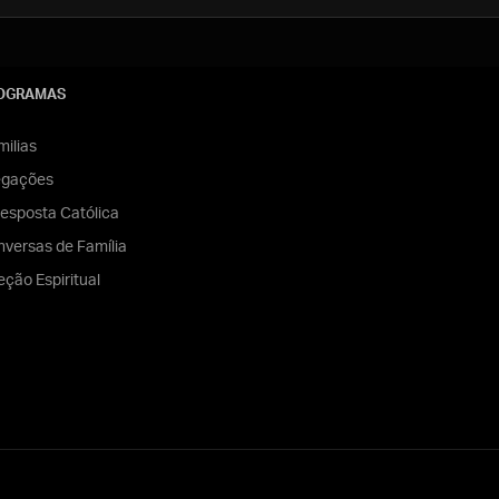
OGRAMAS
ilias
egações
esposta Católica
versas de Família
eção Espiritual