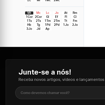
Zc
Ml
1Mc
2Mc
Mt
Mc
Lc
Jo
At
Rm
1Cor
2Cor
Gl
Ef
Fl
Cl
1Ts
2Ts
1Tm
2Tm
Tt
Fm
Hb
Tg
1Pd
2Pd
1Jo
2Jo
3Jo
Jd
Ap
Junte-se a nós!
Receba novos artigos, vídeos e lançamentos
Nome completo