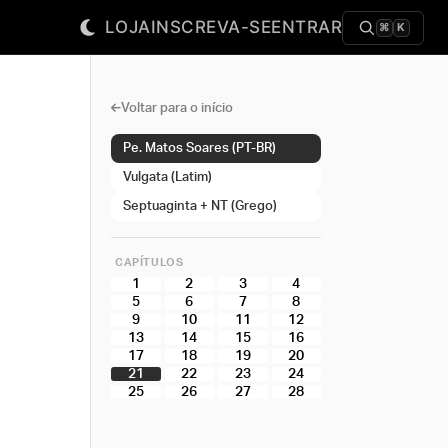
LOJA
INSCREVA-SE
ENTRAR
⌘
K
Voltar para o início
Pe. Matos Soares (PT-BR)
Vulgata (Latim)
Septuaginta + NT (Grego)
CAPÍTULOS
1
2
3
4
5
6
7
8
9
10
11
12
13
14
15
16
17
18
19
20
21
22
23
24
25
26
27
28