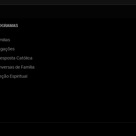
OGRAMAS
ilias
egações
esposta Católica
versas de Família
eção Espiritual