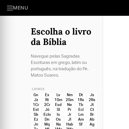
MENU
Escolha o livro
da Bíblia
Navegue pelas Sagradas
Escrituras em grego, latim ou
português, na tradução do Pe.
Matos Soares.
LIVROS
Gn
Ex
Lv
Nm
Dt
Js
Jz
Rt
1Sm
2Sm
1Rs
2Rs
1Cr
2Cr
Esd
Ne
Tb
Jt
Est
Jó
Sl
Pr
Ecl
Ct
Sb
Eclo
Is
Jr
Lm
Br
Ez
Dn
Os
Jl
Am
Ab
Jn
Mq
Na
Hab
Sf
Ag