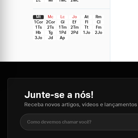
Zc
Ml
1Mc
2Mc
Mt
Mc
Lc
Jo
At
Rm
1Cor
2Cor
Gl
Ef
Fl
Cl
1Ts
2Ts
1Tm
2Tm
Tt
Fm
Hb
Tg
1Pd
2Pd
1Jo
2Jo
3Jo
Jd
Ap
Junte-se a nós!
Receba novos artigos, vídeos e lançamentos
Nome completo