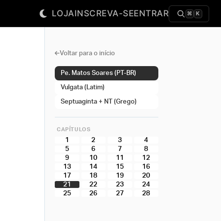
LOJA
INSCREVA-SE
ENTRAR
⌘
K
Voltar para o início
Pe. Matos Soares (PT-BR)
Vulgata (Latim)
Septuaginta + NT (Grego)
CAPÍTULOS
1
2
3
4
5
6
7
8
9
10
11
12
13
14
15
16
17
18
19
20
21
22
23
24
25
26
27
28