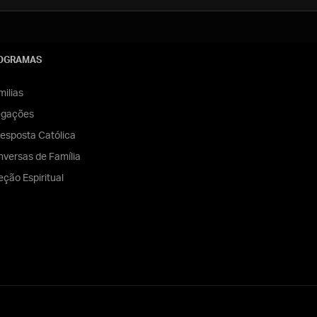
OGRAMAS
ilias
egações
esposta Católica
versas de Família
eção Espiritual