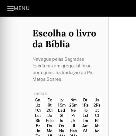
MENU
Escolha o livro
da Bíblia
Navegue pelas Sagradas
Escrituras em grego, latim ou
português, na tradução do Pe.
Matos Soares.
LIVROS
Gn
Ex
Lv
Nm
Dt
Js
Jz
Rt
1Sm
2Sm
1Rs
2Rs
1Cr
2Cr
Esd
Ne
Tb
Jt
Est
Jó
Sl
Pr
Ecl
Ct
Sb
Eclo
Is
Jr
Lm
Br
Ez
Dn
Os
Jl
Am
Ab
Jn
Mq
Na
Hab
Sf
Ag