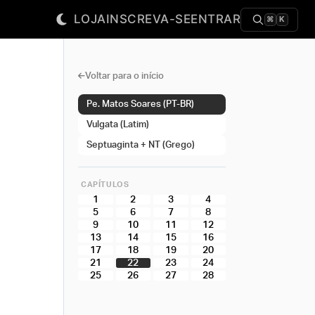
LOJA
INSCREVA-SE
ENTRAR
⌘
K
Voltar para o início
Pe. Matos Soares (PT-BR)
Vulgata (Latim)
Septuaginta + NT (Grego)
CAPÍTULOS
1
2
3
4
5
6
7
8
9
10
11
12
13
14
15
16
17
18
19
20
21
22
23
24
25
26
27
28