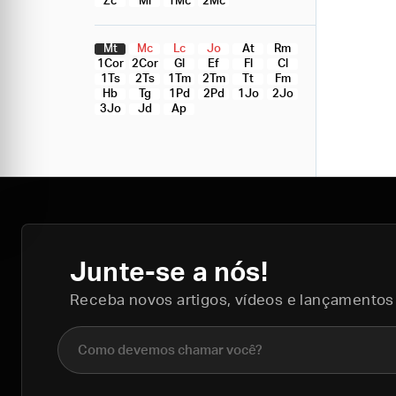
Zc
Ml
1Mc
2Mc
Mt
Mc
Lc
Jo
At
Rm
1Cor
2Cor
Gl
Ef
Fl
Cl
1Ts
2Ts
1Tm
2Tm
Tt
Fm
Hb
Tg
1Pd
2Pd
1Jo
2Jo
3Jo
Jd
Ap
Junte-se a nós!
Receba novos artigos, vídeos e lançamentos
Nome completo