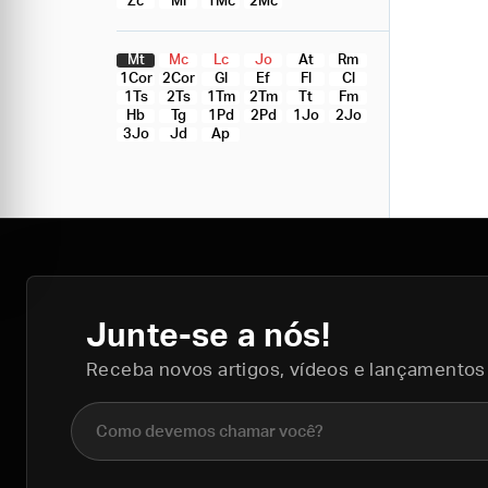
Zc
Ml
1Mc
2Mc
Mt
Mc
Lc
Jo
At
Rm
1Cor
2Cor
Gl
Ef
Fl
Cl
1Ts
2Ts
1Tm
2Tm
Tt
Fm
Hb
Tg
1Pd
2Pd
1Jo
2Jo
3Jo
Jd
Ap
Junte-se a nós!
Receba novos artigos, vídeos e lançamentos
Nome completo