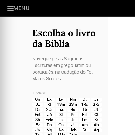
MENU
Escolha o livro
da Bíblia
Navegue pelas Sagradas
Escrituras em grego, latim ou
português, na tradução do Pe.
Matos Soares.
LIVROS
Gn
Ex
Lv
Nm
Dt
Js
Jz
Rt
1Sm
2Sm
1Rs
2Rs
1Cr
2Cr
Esd
Ne
Tb
Jt
Est
Jó
Sl
Pr
Ecl
Ct
Sb
Eclo
Is
Jr
Lm
Br
Ez
Dn
Os
Jl
Am
Ab
Jn
Mq
Na
Hab
Sf
Ag