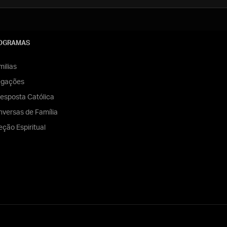
OGRAMAS
ilias
egações
esposta Católica
versas de Família
eção Espiritual