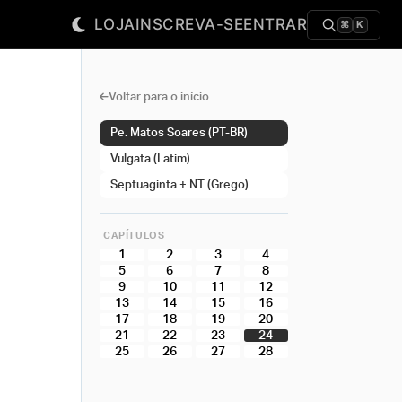
LOJA
INSCREVA-SE
ENTRAR
⌘
K
Voltar para o início
Pe. Matos Soares (PT-BR)
Vulgata (Latim)
Septuaginta + NT (Grego)
CAPÍTULOS
1
2
3
4
5
6
7
8
9
10
11
12
13
14
15
16
17
18
19
20
21
22
23
24
25
26
27
28