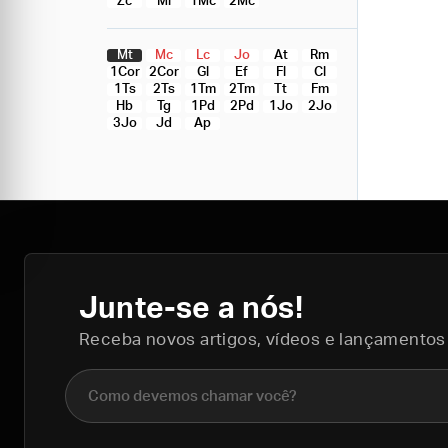
Zc
Ml
1Mc
2Mc
Mt
Mc
Lc
Jo
At
Rm
1Cor
2Cor
Gl
Ef
Fl
Cl
1Ts
2Ts
1Tm
2Tm
Tt
Fm
Hb
Tg
1Pd
2Pd
1Jo
2Jo
3Jo
Jd
Ap
Junte-se a nós!
Receba novos artigos, vídeos e lançamentos
Nome completo