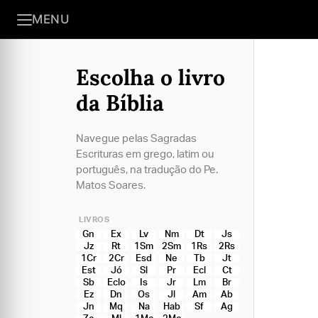
MENU
Escolha o livro
da Bíblia
Navegue pelas Sagradas
Escrituras em grego, latim ou
português, na tradução do Pe.
Matos Soares.
LIVROS
Gn
Ex
Lv
Nm
Dt
Js
Jz
Rt
1Sm
2Sm
1Rs
2Rs
1Cr
2Cr
Esd
Ne
Tb
Jt
Est
Jó
Sl
Pr
Ecl
Ct
Sb
Eclo
Is
Jr
Lm
Br
Ez
Dn
Os
Jl
Am
Ab
Jn
Mq
Na
Hab
Sf
Ag