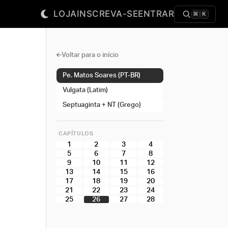
LOJA
INSCREVA-SE
ENTRAR
⌘
K
Voltar para o início
Pe. Matos Soares (PT-BR)
Vulgata (Latim)
Septuaginta + NT (Grego)
CAPÍTULOS
1
2
3
4
5
6
7
8
9
10
11
12
13
14
15
16
17
18
19
20
21
22
23
24
25
26
27
28