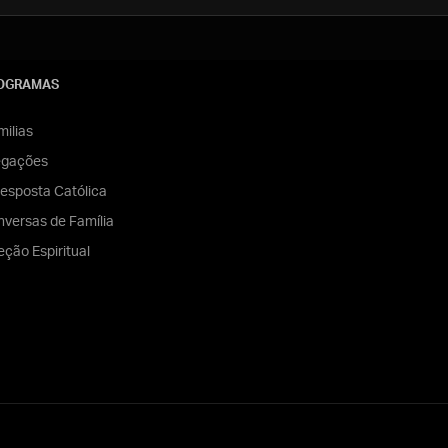
OGRAMAS
ilias
egações
esposta Católica
versas de Família
eção Espiritual