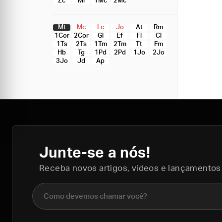
Zc
Ml
1Mc
2Mc
Mt
Mc
Lc
Jo
At
Rm
1Cor
2Cor
Gl
Ef
Fl
Cl
1Ts
2Ts
1Tm
2Tm
Tt
Fm
Hb
Tg
1Pd
2Pd
1Jo
2Jo
3Jo
Jd
Ap
Junte-se a nós!
Receba novos artigos, vídeos e lançamentos
Nome completo