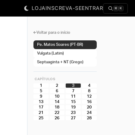
LOJA
INSCREVA-SE
ENTRAR
⌘
K
Voltar para o início
Pe. Matos Soares (PT-BR)
Vulgata (Latim)
Septuaginta + NT (Grego)
CAPÍTULOS
1
2
3
4
5
6
7
8
9
10
11
12
13
14
15
16
17
18
19
20
21
22
23
24
25
26
27
28