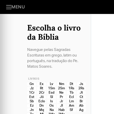
MENU
Escolha o livro
da Bíblia
Navegue pelas Sagradas
Escrituras em grego, latim ou
português, na tradução do Pe.
Matos Soares.
LIVROS
Gn
Ex
Lv
Nm
Dt
Js
Jz
Rt
1Sm
2Sm
1Rs
2Rs
1Cr
2Cr
Esd
Ne
Tb
Jt
Est
Jó
Sl
Pr
Ecl
Ct
Sb
Eclo
Is
Jr
Lm
Br
Ez
Dn
Os
Jl
Am
Ab
Jn
Mq
Na
Hab
Sf
Ag