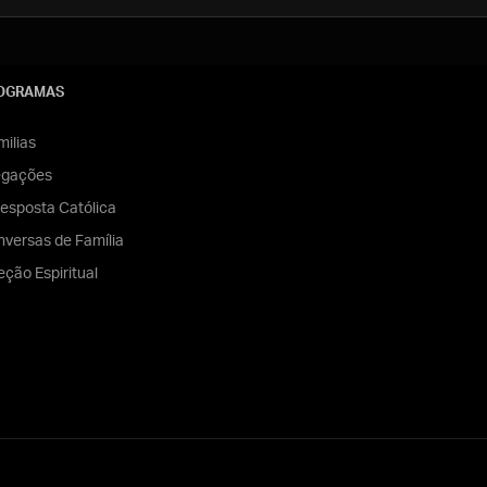
OGRAMAS
ilias
egações
esposta Católica
versas de Família
eção Espiritual