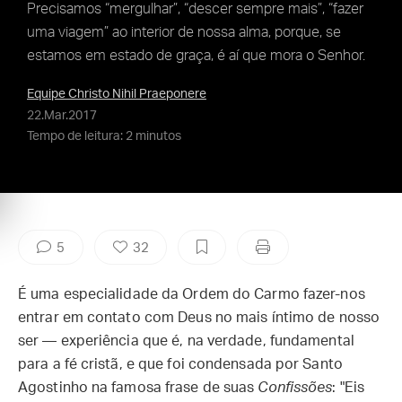
Precisamos “mergulhar”, “descer sempre mais”, “fazer
uma viagem” ao interior de nossa alma, porque, se
estamos em estado de graça, é aí que mora o Senhor.
Equipe Christo Nihil Praeponere
22.Mar.2017
Tempo de leitura: 2 minutos
5
32
É uma especialidade da Ordem do Carmo fazer-nos
entrar em contato com Deus no mais íntimo de nosso
ser — experiência que é, na verdade, fundamental
para a fé cristã, e que foi condensada por Santo
Agostinho na famosa frase de suas
Confissões
: "Eis