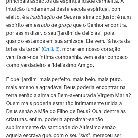
principais aspectos da espiritualidade carmelita. A
intuição fundamental desta escola espiritual, com
efeito, é a
inabitação de Deus
na alma do justo: é num
espírito em
estado de graça
que o Senhor encontra,
por assim dizer, o seu "jardim de delícias", pois
quando estamos em sua amizade, Ele vem, "à hora da
brisa da tarde" (
Gn
3, 8
), morar em nosso coração,
vem fazer-nos íntima companhia, vem estar conosco
como verdadeiro e fidelíssimo Amigo.
E que "jardim" mais perfeito, mais belo, mais puro,
mais ameno e agradável Deus poderia encontrar na
terra senão a alma da Bem-aventurada Virgem Maria?
Quem mais poderia estar tão intimamente unida a
Deus senão a Mãe do Filho de Deus? Qual dentre as
criaturas, enfim, poderia aproximar-se tão
sublimemente da santidade do Altíssimo senão
aquela escrava que, com o seu "
sim
", mereceu ser