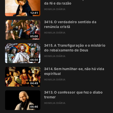
da fé e da razão
HOMILIA DIÁRIA
12:41
3416. O verdadeiro sentido da
renúncia cristã
HOMILIA DIÁRIA
05:00
3415. A Transfiguração e o mistério
do rebaixamento de Deus
HOMILIA DIÁRIA
06:50
3414. Sem humilhar-se, não há vida
espiritual
HOMILIA DIÁRIA
04:49
3413. O confessor que fez o diabo
tremer
HOMILIA DIÁRIA
06:46