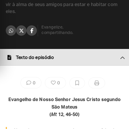
vir à alma de seus amigos para estar e habitar com
eles.
Evangelize,
compartilhando.
Texto do episódio
0
0
Evangelho de Nosso Senhor Jesus Cristo segundo
São Mateus
(
Mt
12, 46-50)