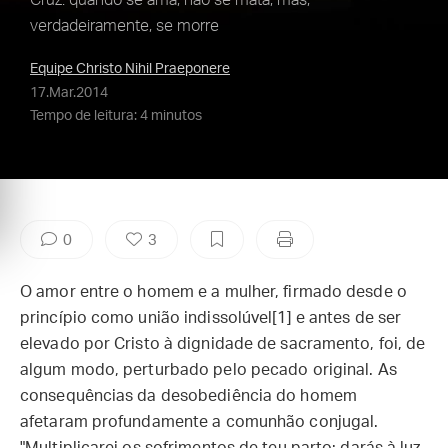
Cruz: quando se ama, não se mata, mas,
verdadeiramente, se morre
Equipe Christo Nihil Praeponere
17.Mar.2014
Tempo de leitura: 4 minutos
0
3
O amor entre o homem e a mulher, firmado desde o
princípio como união indissolúvel[1] e antes de ser
elevado por Cristo à dignidade de sacramento, foi, de
algum modo, perturbado pelo pecado original. As
consequências da desobediência do homem
afetaram profundamente a comunhão conjugal.