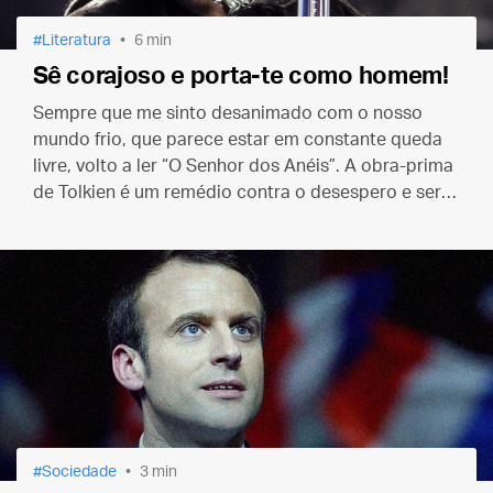
Literatura
6 min
Sê corajoso e porta-te como homem!
Sempre que me sinto desanimado com o nosso
mundo frio, que parece estar em constante queda
livre, volto a ler “O Senhor dos Anéis”. A obra-prima
de Tolkien é um remédio contra o desespero e serve
como um poderoso lembrete do triunfo definitivo
do bem.
Sociedade
3 min