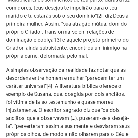
"Multiplicarei os sofrimentos de teu parto; darás à luz
com dores, teus desejos te impelirão para o teu
marido e tu estarás sob o seu domínio"[2], diz Deus à
primeira mulher. Assim, "sua atração mútua, dom do
próprio Criador, transforma-se em relações de
dominação e cobiça"[3] e aquele projeto primeiro do
Criador, ainda subsistente, encontrou um inimigo na
própria carne, deformada pelo mal.
A simples observação da realidade faz notar que as
desordens entre homem e mulher "parecem ter um
caráter universal"[4]. A literatura bíblica oferece o
exemplo de Susana, que, coagida por dois anciãos,
foi vítima de falso testemunho e quase morreu
injustamente. O escritor sagrado diz que "os dois
anciãos, que a observavam (...), puseram-se a desejá-
la", "perverteram assim a sua mente e desviaram seus
próprios olhos, de modo a não olharem para o Céu e