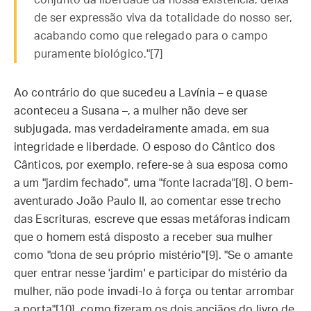
conjunto da liberdade da nossa existência, deixa
de ser expressão viva da totalidade do nosso ser,
acabando como que relegado para o campo
puramente biológico."[7]
Ao contrário do que sucedeu a Lavínia – e quase
aconteceu a Susana –, a mulher não deve ser
subjugada, mas verdadeiramente amada, em sua
integridade e liberdade. O esposo do Cântico dos
Cânticos, por exemplo, refere-se à sua esposa como
a um "jardim fechado", uma "fonte lacrada"[8]. O bem-
aventurado João Paulo II, ao comentar esse trecho
das Escrituras, escreve que essas metáforas indicam
que o homem está disposto a receber sua mulher
como "dona de seu próprio mistério"[9]. "Se o amante
quer entrar nesse 'jardim' e participar do mistério da
mulher, não pode invadi-lo à força ou tentar arrombar
a porta"[10], como fizeram os dois anciãos do livro de