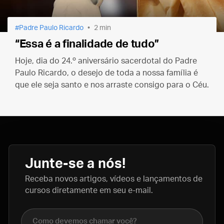
Padre Paulo Ricardo
2 min
“Essa é a finalidade de tudo”
Hoje, dia do 24.º aniversário sacerdotal do Padre
Paulo Ricardo, o desejo de toda a nossa família é
que ele seja santo e nos arraste consigo para o Céu.
Junte-se a nós!
Receba novos artigos, vídeos e lançamentos de
cursos diretamente em seu e-mail.
Nome completo