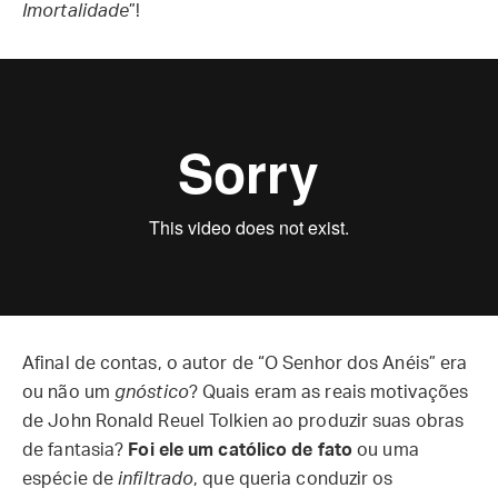
Imortalidade
”!
Afinal de contas, o autor de “O Senhor dos Anéis” era
ou não um
gnóstico
? Quais eram as reais motivações
de John Ronald Reuel Tolkien ao produzir suas obras
de fantasia?
Foi ele um católico de fato
ou uma
espécie de
infiltrado
, que queria conduzir os