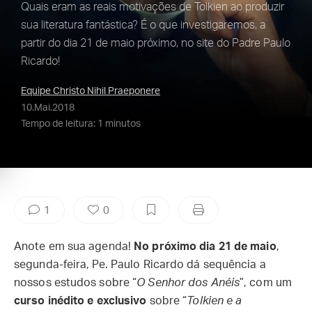
Quais eram as reais motivações de Tolkien ao produzir
sua literatura fantástica? É o que investigaremos, a
partir do dia 21 de maio próximo, no site do Padre Paulo
Ricardo!
Equipe Christo Nihil Praeponere
10.Mai.2018
Tempo de leitura: 1 minutos
1
0
Anote em sua agenda!
No próximo dia 21 de maio
,
segunda-feira, Pe. Paulo Ricardo dá sequência a
nossos estudos sobre “
O Senhor dos Anéis
”, com um
curso inédito e exclusivo
sobre “
Tolkien e a