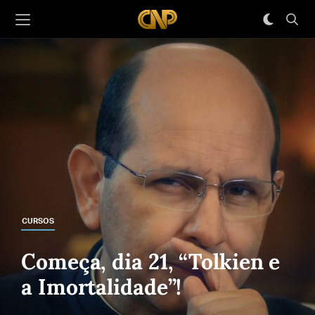
CURSOS
Começa, dia 21, “Tolkien e
a Imortalidade”!