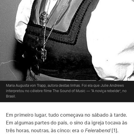
Maria Augusta von Trapp, autora destas linhas. Foi ela que Julie Andrews
interpretou no célebre filme The Sound of Music — “A noviça rebelde”, no
Brasil.
Em primeiro lugar, tudo começava no sábado à tarde.
Em algumas partes do país, o sino da igreja tocava às
três horas, noutras, às cinco: era o
Feierabend
[1].