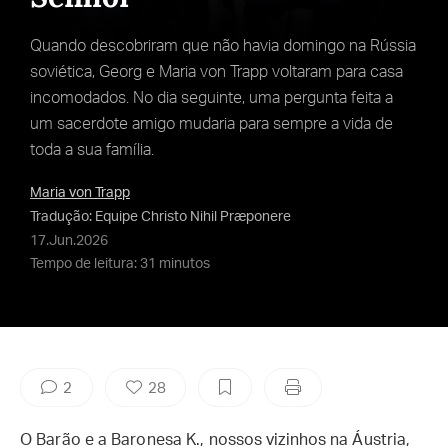
Quando descobriram que não havia domingo na Rússia
soviética, Georg e Maria von Trapp voltaram para casa
incomodados. No dia seguinte, uma pergunta feita a
um sacerdote amigo mudaria para sempre a vida de
toda a sua família.
Maria von Trapp
Tradução: Equipe Christo Nihil Præponere
17.Jun.2026
Tempo de leitura: 31 minutos
2
28
O Barão e a Baronesa K., nossos vizinhos na Áustria,