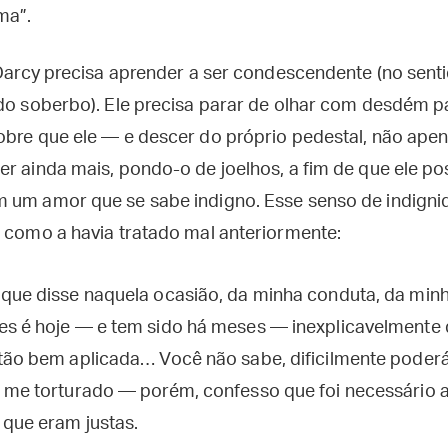
ma”.
. Darcy precisa aprender a ser condescendente (no sent
ido soberbo). Ele precisa parar de olhar com desdém p
obre que ele — e descer do próprio pedestal, não apen
r ainda mais, pondo-o de joelhos, a fim de que ele po
 um amor que se sabe indigno. Esse senso de indigni
h como a havia tratado mal anteriormente:
que disse naquela ocasião, da minha conduta, da minh
s é hoje — e tem sido há meses — inexplicavelmente 
tão bem aplicada… Você não sabe, dificilmente poder
 me torturado — porém, confesso que foi necessário
que eram justas.