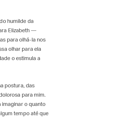
ido humilde da
ara Elizabeth —
as para olhá-la nos
ssa olhar para ela
dade o estimula a
a postura, das
dolorosa para mim.
á imaginar o quanto
 algum tempo até que