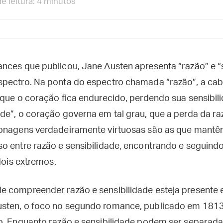
 leitura: 4 minutos
nces que publicou, Jane Austen apresenta “razão” e “
spectro. Na ponta do espectro chamada “razão”, a ca
 que o coração fica endurecido, perdendo sua sensibil
de”, o coração governa em tal grau, que a perda da ra
onagens verdadeiramente virtuosas são as que mantêm
o entre razão e sensibilidade, encontrando e seguindo
 dois extremos.
 compreender razão e sensibilidade esteja presente
ten, o foco no segundo romance, publicado em 1813, 
o. Enquanto razão e sensibilidade podem ser separad