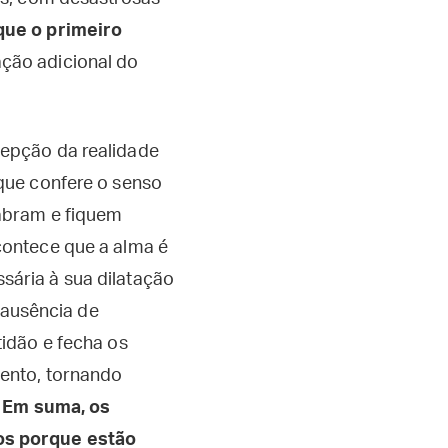
que o primeiro
ção adicional do
epção da realidade
que confere o senso
 abram e fiquem
contece que a alma é
ária à sua dilatação
A ausência de
tidão e fecha os
ento, tornando
.
Em suma, os
os porque estão