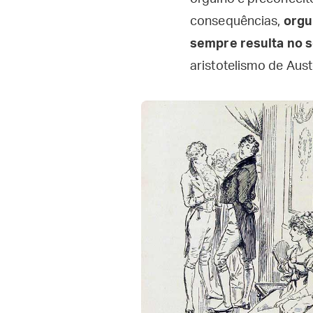
consequências,
orgu
sempre resulta no 
aristotelismo de Aust