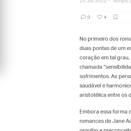
25.Jul.2022
Tempo de
0
4
No primeiro dos roma
duas pontas de um e
coração em tal grau,
chamada “sensibilida
sofrimentos. As pers
saudável e harmonios
aristotélica entre os
Embora essa forma de
romances de Jane Aus
orgulho e preconceit