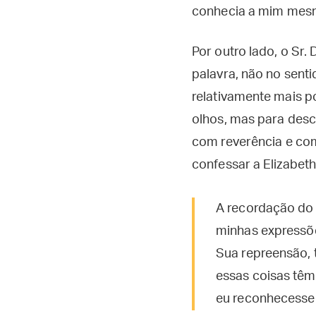
conhecia a mim mes
Por outro lado, o Sr
palavra, não no sent
relativamente mais p
olhos, mas para desce
com reverência e com
confessar a Elizabet
A recordação do 
minhas expressõe
Sua repreensão, 
essas coisas têm
eu reconhecesse 