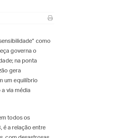
sensibilidade” como
beça governa o
idade; na ponta
zão gera
 um equilíbrio
 a via média
 em todos os
é a relação entre
as, com desastrosas