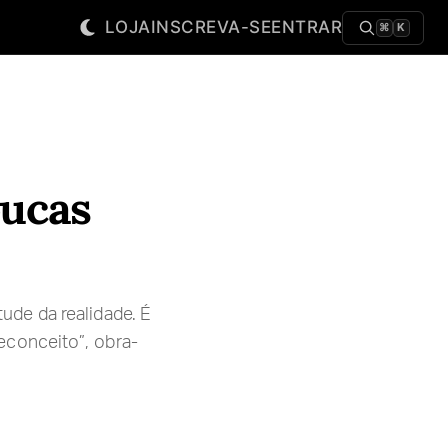
LOJA
INSCREVA-SE
ENTRAR
⌘
K
oucas
de da realidade. É
econceito”, obra-