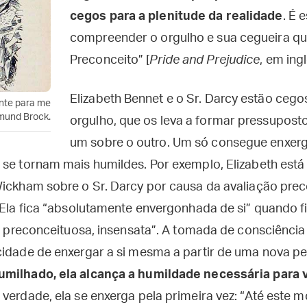
cegos para a plenitude da realidade
. É 
compreender o orgulho e sua cegueira qu
Preconceito” [
Pride and Prejudice
, em ing
Elizabeth Bennet e o Sr. Darcy estão cego
ente para me
dmund Brock.
orgulho, que os leva a formar pressupos
um sobre o outro. Um só consegue enxerg
 se tornam mais humildes. Por exemplo, Elizabeth está
Wickham sobre o Sr. Darcy por causa da avaliação pre
. Ela fica “absolutamente envergonhada de si” quando 
l, preconceituosa, insensata”. A tomada de consciência
cidade de enxergar a si mesma a partir de uma nova pe
umilhado, ela alcança a humildade necessária para 
a verdade, ela se enxerga pela primeira vez: “Até este