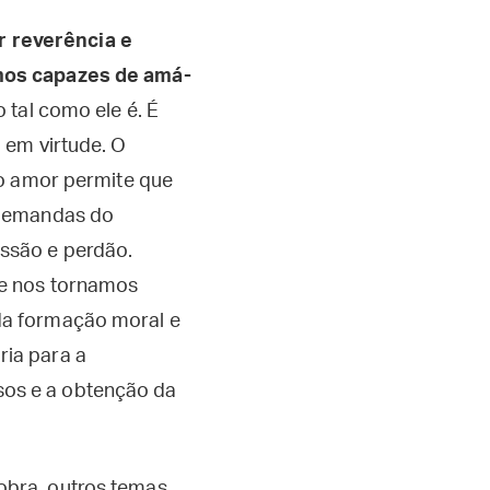
 reverência e
mos capazes de amá-
 tal como ele é. É
 em virtude. O
do amor permite que
 demandas do
ssão e perdão.
ue nos tornamos
da formação moral e
ia para a
os e a obtenção da
obra, outros temas