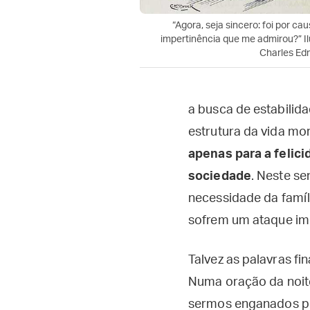
“Agora, seja sincero: foi por ca
impertinência que me admirou?” I
Charles Ed
a busca de estabili
estrutura da vida mo
apenas para a felic
sociedade
. Neste s
necessidade da famíl
sofrem um ataque im
Talvez as palavras fi
Numa oração da noite 
sermos enganados pel