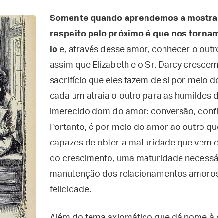
Somente quando aprendemos a mostrar
respeito pelo próximo é que nos torna
lo
e, através desse amor, conhecer o outro
assim que Elizabeth e o Sr. Darcy crescem
sacrifício que eles fazem de si por meio 
cada um atraia o outro para as humildes
imerecido dom do amor: conversão, confi
Portanto, é por meio do amor ao outro q
capazes de obter a maturidade que vem 
do crescimento, uma maturidade necessár
manutenção dos relacionamentos amoros
felicidade.
Além do tema axiomático que dá nome à 