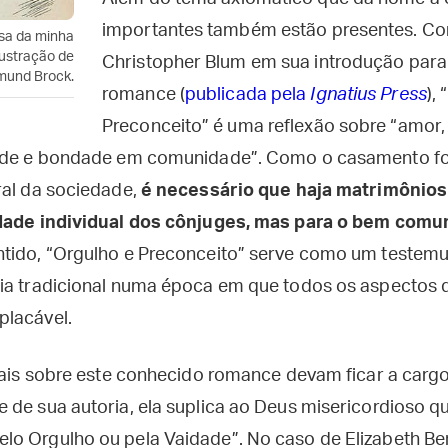
importantes também estão presentes. C
usa da minha
lustração de
Christopher Blum em sua introdução para 
mund Brock.
romance (
publicada pela
Ignatius Press
),
Preconceito” é uma reflexão sobre “amor,
dade e bondade em comunidade”. Como o casamento fo
ral da sociedade,
é necessário que haja matrimônios
idade individual dos cônjuges, mas para o bem comu
entido, “Orgulho e Preconceito” serve como um testem
ia tradicional numa época em que todos os aspectos da
placável.
nais sobre este conhecido romance devam ficar a cargo
de sua autoria, ela suplica ao Deus misericordioso qu
o Orgulho ou pela Vaidade”. No caso de Elizabeth Benn