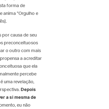
esta forma de
e anima “Orgulho e
lês].
s por causa de seu
tos preconceituosos
ar o outro com mais
 propensa a acreditar
conceituosa que ela
finalmente percebe
 é uma revelação,
rspectiva.
Depois
ver a si mesma de
 momento, eu não