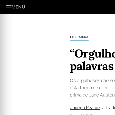
MENU
LITERATURA
“Orgulho
palavras
Os orgulhosos são se
esta forma de compree
prima de Jane Austen
Joseph Pearce
Trad