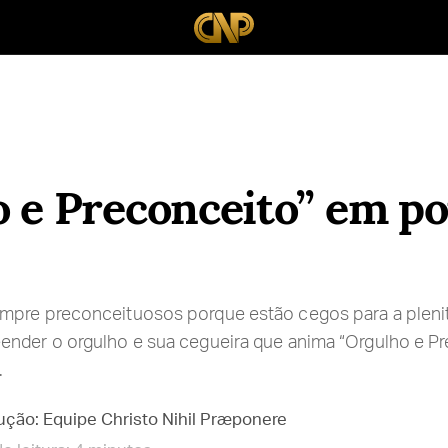
 e Preconceito” em p
mpre preconceituosos porque estão cegos para a plenitu
nder o orgulho e sua cegueira que anima “Orgulho e Pr
.
ução: Equipe Christo Nihil Præponere