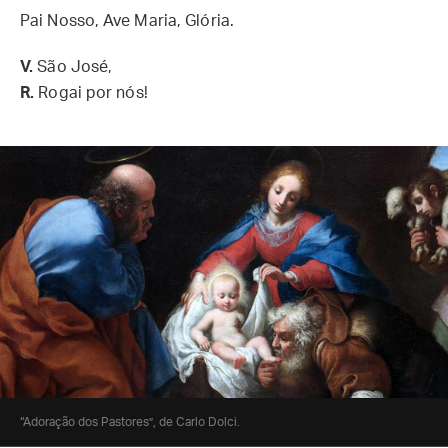
Pai Nosso, Ave Maria, Glória.
V.
São José,
R.
Rogai por nós!
“Adoração dos Pastores”, de Carlo Dolci.