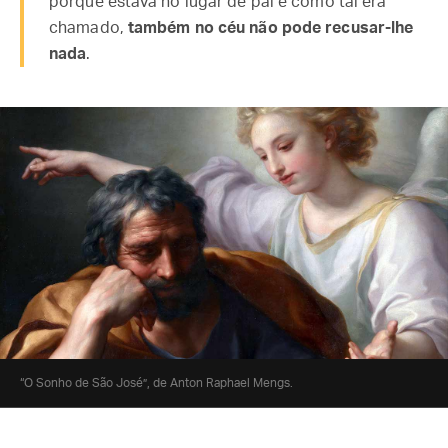
porque estava no lugar de pai e como tal era
chamado,
também no céu não pode recusar-lhe
nada
.
“O Sonho de São José”, de Anton Raphael Mengs.