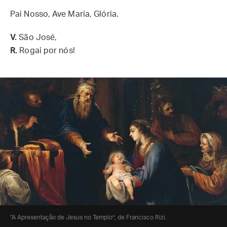
Pai Nosso, Ave Maria, Glória.
V.
São José,
R.
Rogai por nós!
“A Apresentação de Jesus no Templo”, de Francisco Rizi.