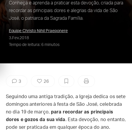
Conheça e aprenda a praticar esta devoção, criada para
recordar as principais dores e alegrias da vida de São
José, o patriarca da Sagrada Família.
Equipe Christo Nihil Praeponere
3.Fev.2018
Tempo de leitura: 6 minutos
3
26
Seguindo uma antiga tradição, a Igreja dedica os sete
domingos anteriores à festa de São José, celebrada
no dia 19 de março,
para recordar as principais
dores e gozos da sua vida
. Esta devoção, no entanto,
pode ser praticada em qualquer época do ano.