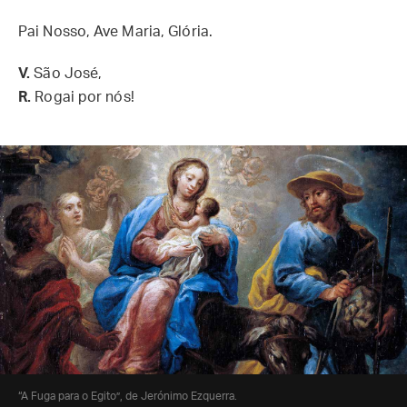
Pai Nosso, Ave Maria, Glória.
V.
São José,
R.
Rogai por nós!
“A Fuga para o Egito”, de Jerónimo Ezquerra.