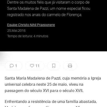
Dentre os muitos fiéis que já visitaram o corpo de
Santa Madalena de Pazzi, um nome especial ficou
registrado nos anais do carmelo de Florença.
Equipe Christo Nihil Praeponere
25.Mai.2016
Tempo de leitura: 4 minutos
1
11
Santa Maria Madalena de Pazzi, cuja memória a Igreja
universal celebra neste 25 de maio, viveu na
passagem do século XVI para o século XVII.
Enfrentando a resistência de uma família abastada,