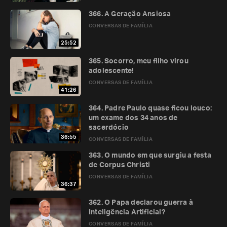
366. A Geração Ansiosa
CONVERSAS DE FAMÍLIA
25:52
365. Socorro, meu filho virou
adolescente!
CONVERSAS DE FAMÍLIA
41:26
364. Padre Paulo quase ficou louco:
um exame dos 34 anos de
sacerdócio
36:55
CONVERSAS DE FAMÍLIA
363. O mundo em que surgiu a festa
de Corpus Christi
CONVERSAS DE FAMÍLIA
36:37
362. O Papa declarou guerra à
Inteligência Artificial?
CONVERSAS DE FAMÍLIA