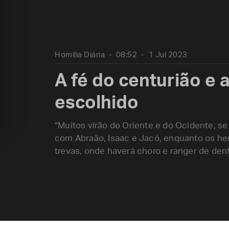
Homilia Diária
08:52
1 Jul 2023
A fé do centurião e a
escolhido
“Muitos virão do Oriente e do Ocidente, s
com Abraão, Isaac e Jacó, enquanto os her
trevas, onde haverá choro e ranger de dent