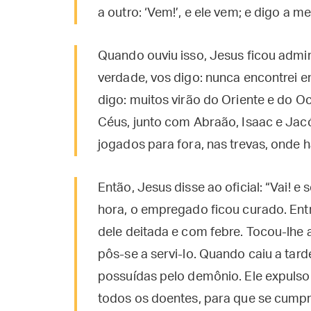
a outro: ‘Vem!’, e ele vem; e digo a meu
Quando ouviu isso, Jesus ficou admi
verdade, vos digo: nunca encontrei em
digo: muitos virão do Oriente e do O
Céus, junto com Abraão, Isaac e Jac
jogados para fora, nas trevas, onde 
Então, Jesus disse ao oficial: “Vai! e
hora, o empregado ficou curado. Ent
dele deitada e com febre. Tocou-lhe a
pôs-se a servi-lo. Quando caiu a tar
possuídas pelo demônio. Ele expulsou
todos os doentes, para que se cumpris