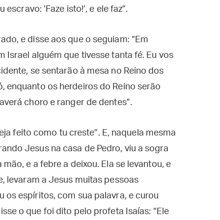
 escravo: ‘Faze isto!’, e ele faz”.
rado, e disse aos que o seguiam: “Em
 Israel alguém que tivesse tanta fé. Eu vos
cidente, se sentarão à mesa no Reino dos
ó, enquanto os herdeiros do Reino serão
haverá choro e ranger de dentes”.
 seja feito como tu creste”. E, naquela mesma
rando Jesus na casa de Pedro, viu a sogra
 mão, e a febre a deixou. Ela se levantou, e
de, levaram a Jesus muitas pessoas
 os espíritos, com sua palavra, e curou
se o que foi dito pelo profeta Isaías: “Ele