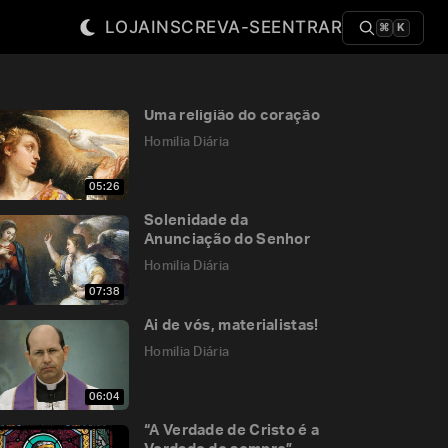
LOJA
INSCREVA-SE
ENTRAR
⌘
K
Uma religião do coração
Homilia Diária
05:26
Solenidade da
Anunciação do Senhor
Homilia Diária
07:38
Ai de vós, materialistas!
Homilia Diária
06:04
“A Verdade de Cristo é a