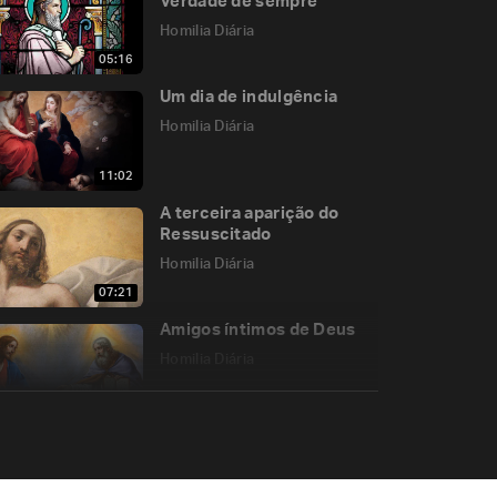
Verdade de sempre”
Homilia Diária
05:16
Um dia de indulgência
Homilia Diária
11:02
A terceira aparição do
Ressuscitado
Homilia Diária
07:21
Amigos íntimos de Deus
Homilia Diária
04:56
Crer no Amor de Cristo
Homilia Diária