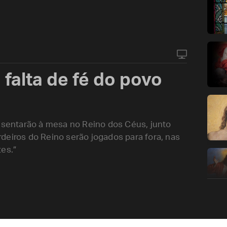
 falta de fé do povo
e sentarão à mesa no Reino dos Céus, junto
deiros do Reino serão jogados para fora, nas
es.”