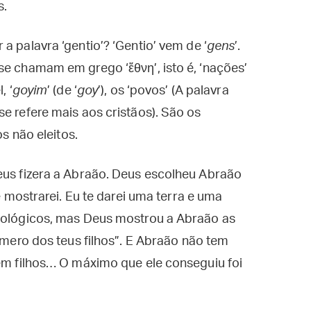
s.
a palavra ‘gentio’? ‘Gentio’ vem de ‘
gens
’.
se chamam em grego ‘ἔθνη’, isto é, ‘nações’
, ‘
goyim
’ (de ‘
goy
’), os ‘povos’ (A palavra
e refere mais aos cristãos). São os
os não eleitos.
eus fizera a Abraão. Deus escolheu Abraão
te mostrarei. Eu te darei uma terra e uma
biológicos, mas Deus mostrou a Abraão as
número dos teus filhos”. E Abraão não tem
cem filhos… O máximo que ele conseguiu foi