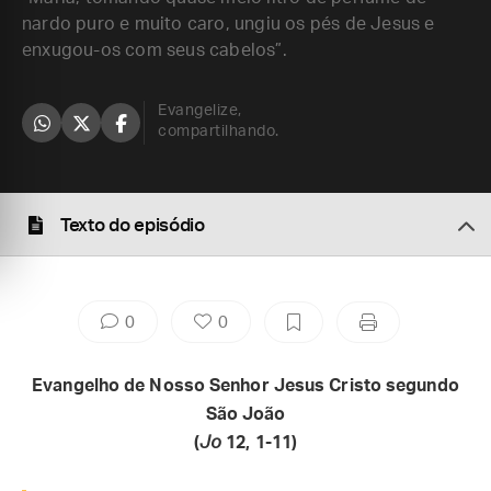
nardo puro e muito caro, ungiu os pés de Jesus e
enxugou-os com seus cabelos”.
Evangelize,
compartilhando.
Texto do episódio
0
0
Evangelho de Nosso Senhor Jesus Cristo segundo
São João
(
Jo
12, 1-11)