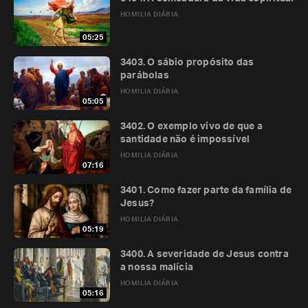
HOMILIA DIÁRIA
05:25
3403. O sábio propósito das
parábolas
HOMILIA DIÁRIA
05:05
3402. O exemplo vivo de que a
santidade não é impossível
HOMILIA DIÁRIA
07:16
3401. Como fazer parte da família de
Jesus?
HOMILIA DIÁRIA
05:19
3400. A severidade de Jesus contra
a nossa malícia
HOMILIA DIÁRIA
05:16