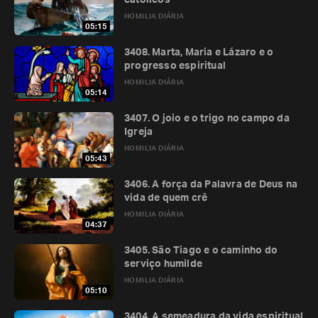
católicos
HOMILIA DIÁRIA
05:15
3408. Marta, Maria e Lázaro e o
progresso espiritual
HOMILIA DIÁRIA
05:14
3407. O joio e o trigo no campo da
Igreja
HOMILIA DIÁRIA
05:43
3406. A força da Palavra de Deus na
vida de quem crê
HOMILIA DIÁRIA
04:37
3405. São Tiago e o caminho do
serviço humilde
HOMILIA DIÁRIA
05:10
3404. A semeadura da vida espiritual