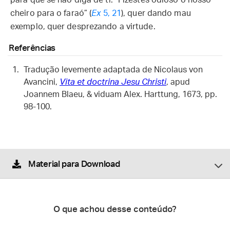
para que se não diga de ti: “Fizestes odioso o nosso
cheiro para o faraó” (
Ex
5, 21
), quer dando mau
exemplo, quer desprezando a virtude.
Referências
Tradução levemente adaptada de Nicolaus von
Avancini,
Vita et doctrina Jesu Christi
, apud
Joannem Blaeu, & viduam Alex. Harttung, 1673, pp.
98-100.
Material para Download
O que achou desse conteúdo?