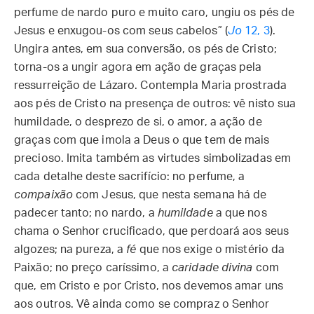
perfume de nardo puro e muito caro, ungiu os pés de
Jesus e enxugou-os com seus cabelos” (
Jo
12, 3
).
Ungira antes, em sua conversão, os pés de Cristo;
torna-os a ungir agora em ação de graças pela
ressurreição de Lázaro. Contempla Maria prostrada
aos pés de Cristo na presença de outros: vê nisto sua
humildade, o desprezo de si, o amor, a ação de
graças com que imola a Deus o que tem de mais
precioso. Imita também as virtudes simbolizadas em
cada detalhe deste sacrifício: no perfume, a
compaixão
com Jesus, que nesta semana há de
padecer tanto; no nardo, a
humildade
a que nos
chama o Senhor crucificado, que perdoará aos seus
algozes; na pureza, a
fé
que nos exige o mistério da
Paixão; no preço caríssimo, a
caridade divina
com
que, em Cristo e por Cristo, nos devemos amar uns
aos outros. Vê ainda como se compraz o Senhor