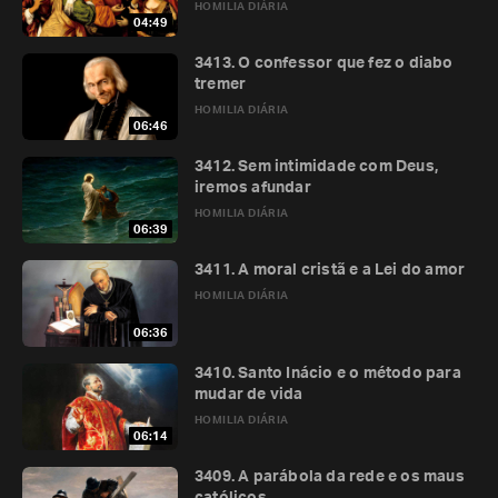
HOMILIA DIÁRIA
04:49
3413. O confessor que fez o diabo
tremer
HOMILIA DIÁRIA
06:46
3412. Sem intimidade com Deus,
iremos afundar
HOMILIA DIÁRIA
06:39
3411. A moral cristã e a Lei do amor
HOMILIA DIÁRIA
06:36
3410. Santo Inácio e o método para
mudar de vida
HOMILIA DIÁRIA
06:14
3409. A parábola da rede e os maus