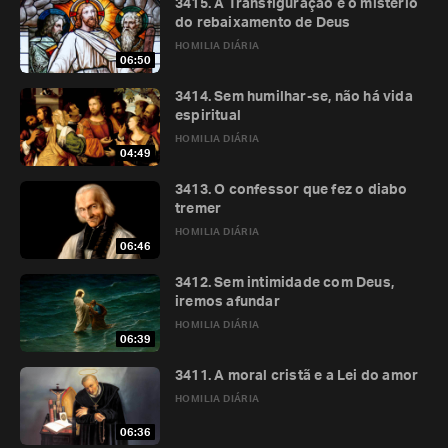
3415. A Transfiguração e o mistério
do rebaixamento de Deus
HOMILIA DIÁRIA
06:50
3414. Sem humilhar-se, não há vida
espiritual
HOMILIA DIÁRIA
04:49
3413. O confessor que fez o diabo
tremer
HOMILIA DIÁRIA
06:46
3412. Sem intimidade com Deus,
iremos afundar
HOMILIA DIÁRIA
06:39
3411. A moral cristã e a Lei do amor
HOMILIA DIÁRIA
06:36