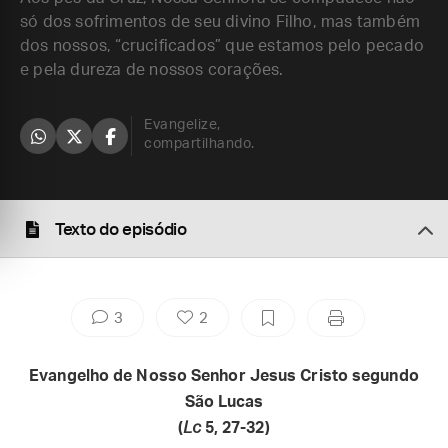
só dos sofrimentos de seu divino Filho, mas também
dos nossos, “crucificados” que estamos pelo pecado
e pela dureza de nossos corações.
Evangelize,
compartilhando.
Texto do episódio
3
2
Evangelho de Nosso Senhor Jesus Cristo segundo
São Lucas
(
Lc
5, 27-32)