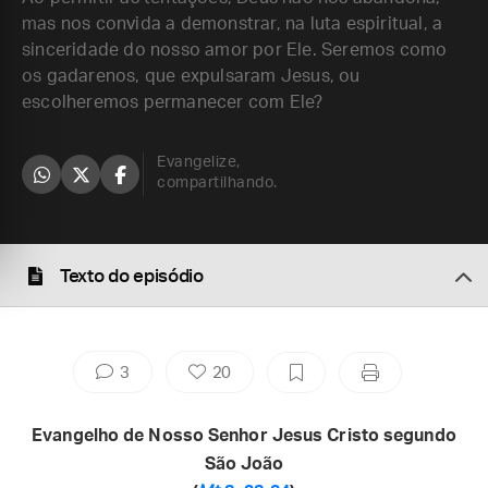
mas nos convida a demonstrar, na luta espiritual, a
sinceridade do nosso amor por Ele. Seremos como
os gadarenos, que expulsaram Jesus, ou
escolheremos permanecer com Ele?
Evangelize,
compartilhando.
Texto do episódio
3
20
Evangelho de Nosso Senhor Jesus Cristo segundo
São João