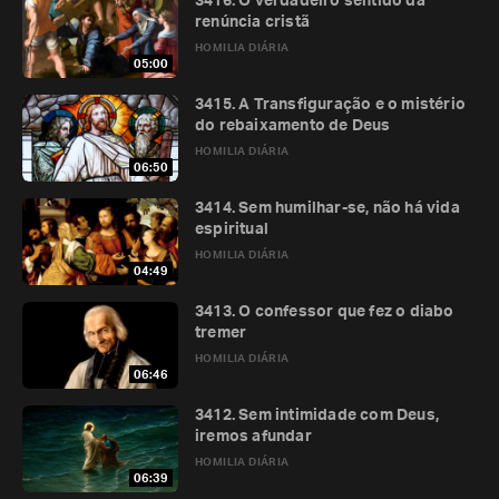
3416. O verdadeiro sentido da
renúncia cristã
HOMILIA DIÁRIA
05:00
3415. A Transfiguração e o mistério
do rebaixamento de Deus
HOMILIA DIÁRIA
06:50
3414. Sem humilhar-se, não há vida
espiritual
HOMILIA DIÁRIA
04:49
3413. O confessor que fez o diabo
tremer
HOMILIA DIÁRIA
06:46
3412. Sem intimidade com Deus,
iremos afundar
HOMILIA DIÁRIA
06:39